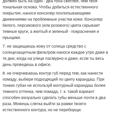
должен быть на один - два тона светлее, чем твоя
тональная основа. Чтобы добиться естественного
покрытия, наноси консилер похлопывающими
движениями на проблемные участки кожи. Консилер
белого, персикового (или розового) цвета скрывает
темные круги, а желтый и зеленый - покраснения и
прыщики.
7. не защищаешь кожу от солнца средство с
солнцезащитным фильтром наноси каждое утро даже в
те дни, когда на улице пасмурно и даже, если ты весь
день проведешь в офисе.
8. не очерчиваешь контур губ перед тем, как нанести
помаду, выбери подходящий по цвету карандаш. При
тонких губах не используй контурный карандаш более
темного оттенка, чем помада, т. к. такой вариант
способен визуально сделать губы меньше почти в два
раза. Можешь слегка выйти за рамки твоего
естественного контура, но не переборщи.