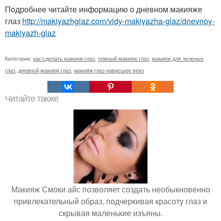
Подробнее читайте информацию о дневном макияже
глаз
http://makiyazhglaz.com/vidy-makiyazha-glaz/dnevnoy-
makiyazh-glaz
Категории:
как сделать макияж глаз
,
темный макияж глаз
,
макияж для зеленых
глаз
,
дневной макияж глаз
,
макияж глаз нависшее веко
Читайте также
Макияж Смоки айс позволяет создать необыкновенно
привлекательный образ, подчеркивая красоту глаз и
скрывая маленькие изъяны.