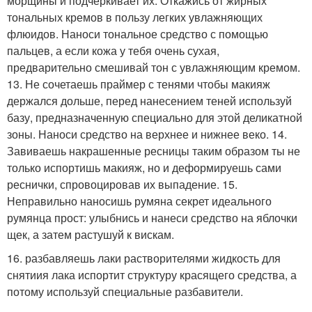
морщины и подчеркивает их. Откажись от жирных
тональных кремов в пользу легких увлажняющих
флюидов. Наноси тональное средство с помощью
пальцев, а если кожа у тебя очень сухая,
предварительно смешивай тон с увлажняющим кремом.
13. Не сочетаешь праймер с тенями чтобы макияж
держался дольше, перед нанесением теней используй
базу, предназначенную специально для этой деликатной
зоны. Наноси средство на верхнее и нижнее веко. 14.
Завиваешь накрашенные ресницы таким образом ты не
только испортишь макияж, но и деформируешь сами
реснички, спровоцировав их выпадение. 15.
Неправильно наносишь румяна секрет идеального
румянца прост: улыбнись и нанеси средство на яблочки
щек, а затем растушуй к вискам.
16. разбавляешь лаки растворителями жидкость для
снятиия лака испортит структуру красящего средства, а
потому используй специальные разбавители.