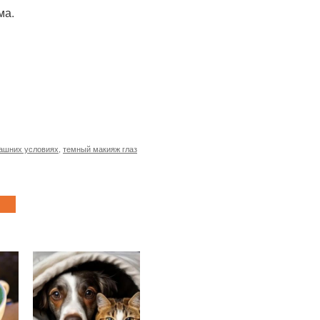
ма.
машних условиях
,
темный макияж глаз