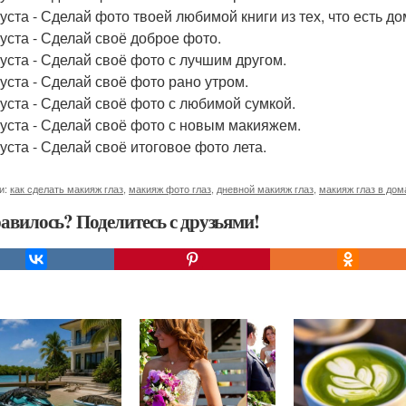
густа - Сделай фото твоей любимой книги из тех, что есть до
густа - Сделай своё доброе фото.
густа - Сделай своё фото с лучшим другом.
густа - Сделай своё фото рано утром.
густа - Сделай своё фото с любимой сумкой.
густа - Сделай своё фото с новым макияжем.
густа - Сделай своё итоговое фото лета.
и:
как сделать макияж глаз
,
макияж фото глаз
,
дневной макияж глаз
,
макияж глаз в до
авилось? Поделитесь с друзьями!