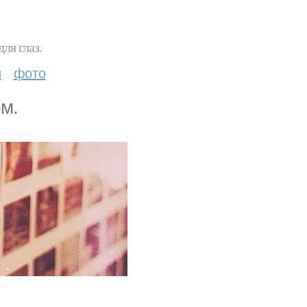
ля глаз.
и
фото
м.