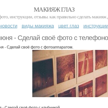
МАКИЯЖ ГЛАЗ
фото, инструкции, отзывы. как правильно сделать макияж д
новости
виды макияжа
цвет глаз
инструкци
июня - Сделай своё фото с телефоно
ня - Сделай своё фото с фотоаппаратом.
я - Сделай своё фото с клубникой.