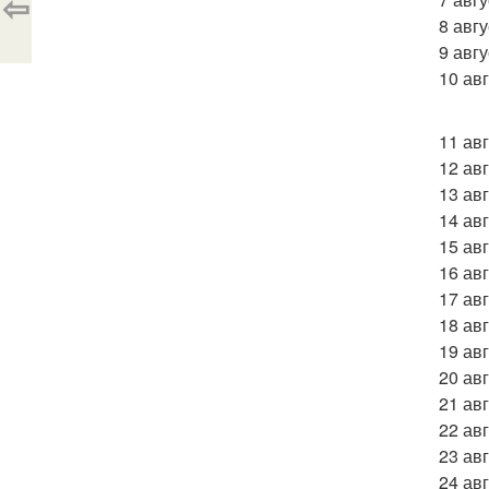
⇦
8 авг
9 авг
10 ав
11 ав
12 авг
13 ав
14 ав
15 ав
16 ав
17 ав
18 ав
19 ав
20 ав
21 ав
22 ав
23 ав
24 ав