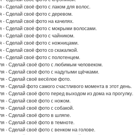
я - Сделай своё фото с лаком для волос.
я - Сделай своё фото с деревом.
я - Сделай своё фото на качелях.
я - Сделай своё фото с мокрыми волосами.
я - Сделай своё фото с чайником.
я - Сделай своё фото с ножницами.
я - Сделай своё фото со скакалкой.
я - Сделай своё фото с полотенцем.
ля - Сделай своё фото с любимым человеком.
ля - Сделай своё фото с надутыми щёчками.
ля - Сделай своё весёлое фото.
ля - Сделай фото самого счастливого момента в этот день.
ля - Сделай своё фото перед выходом из дома на прогулку.
ля - Сделай своё фото с ножом.
ля - Сделай своё фото с собакой.
ля - Сделай своё фото в шляпе.
ля - Сделай своё фото в темноте.
ля - Сделай своё фото с венком на голове.