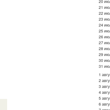
20 ию
21 ию
22 ию
23 ию
24 ию
25 ию
26 ию
27 ию
28 ию
29 ию
30 ию
31 июл
1 авг
2 авг
3 авг
4 авг
5 авг
6 авг
7 авг