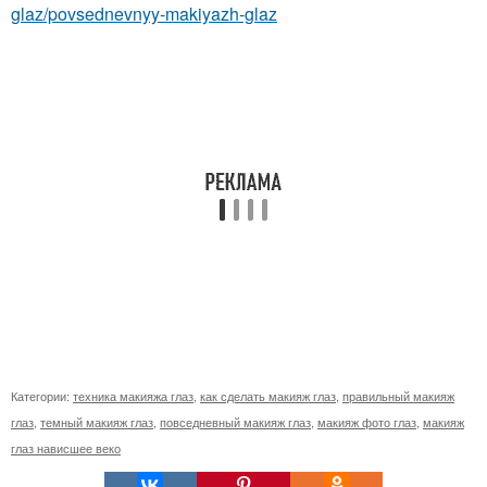
glaz/povsednevnyy-makiyazh-glaz
Категории:
техника макияжа глаз
,
как сделать макияж глаз
,
правильный макияж
глаз
,
темный макияж глаз
,
повседневный макияж глаз
,
макияж фото глаз
,
макияж
глаз нависшее веко