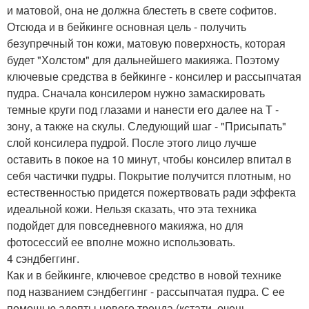
и матовой, она не должна блестеть в свете софитов.
Отсюда и в бейкинге основная цель - получить
безупречный тон кожи, матовую поверхность, которая
будет "Холстом" для дальнейшего макияжа. Поэтому
ключевые средства в бейкинге - консилер и рассыпчатая
пудра. Сначала консилером нужно замаскировать
темные круги под глазами и нанести его далее на Т -
зону, а также на скулы. Следующий шаг - "Присыпать"
слой консилера пудрой. После этого лицо лучше
оставить в покое на 10 минут, чтобы консилер впитал в
себя частички пудры. Покрытие получится плотным, но
естественностью придется пожертвовать ради эффекта
идеальной кожи. Нельзя сказать, что эта техника
подойдет для повседневного макияжа, но для
фотосессий ее вполне можно использовать.
4 сэндбеггинг.
Как и в бейкинге, ключевое средство в новой технике
под названием сэндбеггинг - рассыпчатая пудра. С ее
помощью адепты нового тренда (кстати, очень