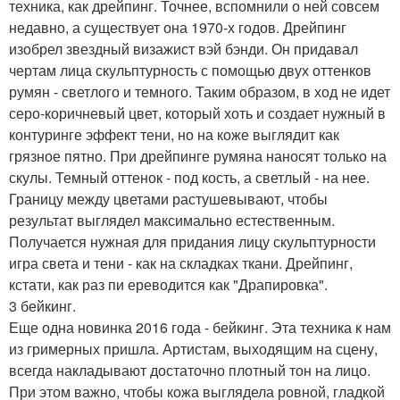
техника, как дрейпинг. Точнее, вспомнили о ней совсем
недавно, а существует она 1970-х годов. Дрейпинг
изобрел звездный визажист вэй бэнди. Он придавал
чертам лица скульптурность с помощью двух оттенков
румян - светлого и темного. Таким образом, в ход не идет
серо-коричневый цвет, который хоть и создает нужный в
контуринге эффект тени, но на коже выглядит как
грязное пятно. При дрейпинге румяна наносят только на
скулы. Темный оттенок - под кость, а светлый - на нее.
Границу между цветами растушевывают, чтобы
результат выглядел максимально естественным.
Получается нужная для придания лицу скульптурности
игра света и тени - как на складках ткани. Дрейпинг,
кстати, как раз пи ереводится как "Драпировка".
3 бейкинг.
Еще одна новинка 2016 года - бейкинг. Эта техника к нам
из гримерных пришла. Артистам, выходящим на сцену,
всегда накладывают достаточно плотный тон на лицо.
При этом важно, чтобы кожа выглядела ровной, гладкой