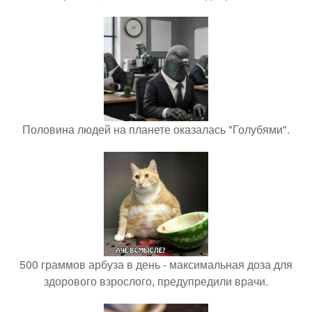
Половина людей на планете оказалась "Голубями".
500 граммов арбуза в день - максимальная доза для
здорового взрослого, предупредили врачи.