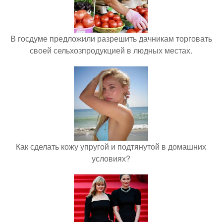
В госдуме предложили разрешить дачникам торговать
своей сельхозпродукцией в людных местах.
Как сделать кожу упругой и подтянутой в домашних
условиях?