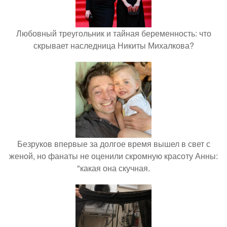
Любовный треугольник и тайная беременность: что
скрывает наследница Никиты Михалкова?
Безруков впервые за долгое время вышел в свет с
женой, но фанаты не оценили скромную красоту Анны:
"какая она скучная.