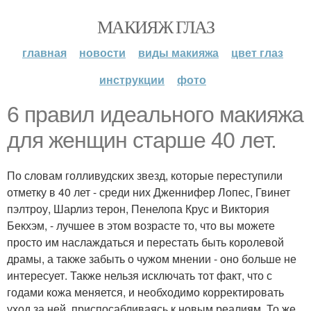
МАКИЯЖ ГЛАЗ
главная
новости
виды макияжа
цвет глаз
инструкции
фото
6 правил идеального макияжа
для женщин старше 40 лет.
По словам голливудских звезд, которые переступили
отметку в 40 лет - среди них Дженнифер Лопес, Гвинет
пэлтроу, Шарлиз терон, Пенелопа Крус и Виктория
Бекхэм, - лучшее в этом возрасте то, что вы можете
просто им наслаждаться и перестать быть королевой
драмы, а также забыть о чужом мнении - оно больше не
интересует. Также нельзя исключать тот факт, что с
годами кожа меняется, и необходимо корректировать
уход за ней, приспосабливаясь к новым реалиям. То же