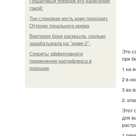
Пошаговый порядок его нанесения
такой:
Тон слоновая кость кому подходит.
Оттенки тонального крема
Виктория боня раскрыла, сколько
зарабатывала на "доме-2".
Это с
Секреты эффективного
при б
применения картифлекса в
1 на 
порошке
2 в н
3 во 
2. кл
Этот 
для в
расту
1 пер