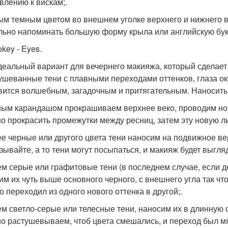
влению к вискам;.
ым темным цветом во внешнем уголке верхнего и нижнего 
льно напоминать большую форму крыла или английскую бук
key - Eyes.
деальный вариант для вечернего макияжа, который сделае
тушеванные тени с плавными переходами оттенков, глаза ок
вится волшебным, загадочным и притягательным. Наносить 
ным карандашом прокрашиваем верхнее веко, проводим нов
о прокрасить промежутки между ресниц, затем эту новую 
ее черные или другого цвета тени наносим на подвижное вер
зывайте, а то тени могут посыпаться, и макияж будет выгляд
ем серые или графитовые тени (в последнем случае, если д
им их чуть выше основного черного, с внешнего угла так чт
о переходил из одного нового оттенка в другой;.
ем светло-серые или телесные тени, наносим их в длинную ск
о растушевываем, чтоб цвета смешались, и переход был мя