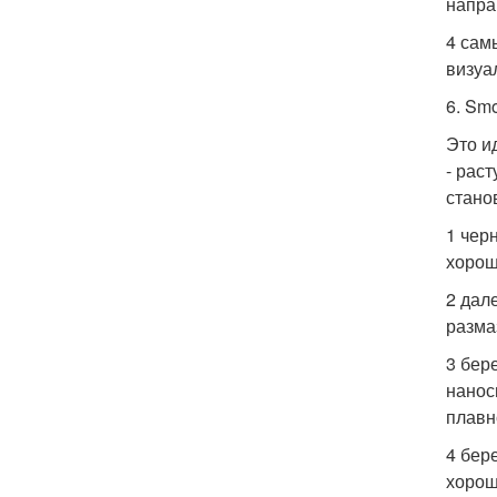
напра
4 сам
визуа
6. Smo
Это и
- рас
стано
1 чер
хорош
2 дал
разма
3 бер
нанос
плавн
4 бер
хорош