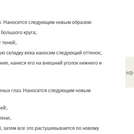
мы. Наносится следующим новым образом:
большого круга;.
 теней;.
кую складку века наносим следующий оттенок;.
ние, нанеся его на внешний уголок нижнего и
⇨
женых глаз. Наносится следующим новым
ей;.
ени;.
й, затем все это растушевывается по новому