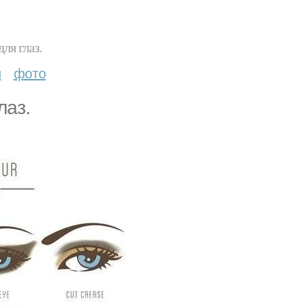
ля глаз.
и
фото
лаз.