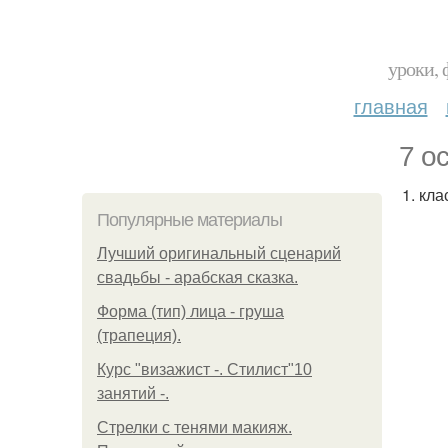
уроки, 
главная
7 о
1. кл
Популярные материалы
Лучший оригинальный сценарий
свадьбы - арабская сказка.
Форма (тип) лица - груша
(трапеция).
Курс "визажист -. Стилист"10
занятий -.
Стрелки с тенями макияж.