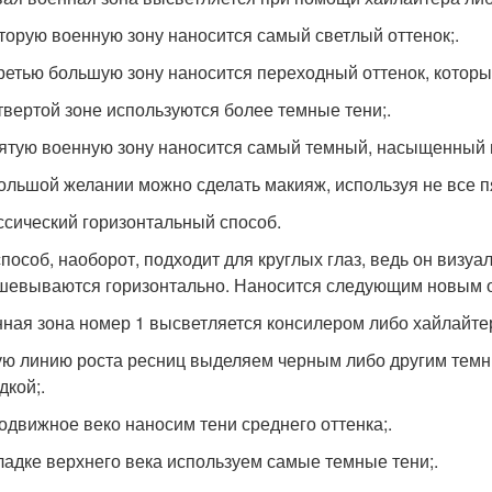
вторую военную зону наносится самый светлый оттенок;.
третью большую зону наносится переходный оттенок, котор
етвертой зоне используются более темные тени;.
пятую военную зону наносится самый темный, насыщенный 
ольшой желании можно сделать макияж, используя не все пят
ассический горизонтальный способ.
способ, наоборот, подходит для круглых глаз, ведь он визуа
шевываются горизонтально. Наносится следующим новым 
нная зона номер 1 высветляется консилером либо хайлайте
ую линию роста ресниц выделяем черным либо другим темн
дкой;.
подвижное веко наносим тени среднего оттенка;.
кладке верхнего века используем самые темные тени;.