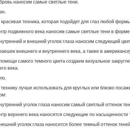
 бровь наносим самые светлые тени.
ан.
 красивая техника, которая подойдет для глаз любой фор
ентр подвижного века наносим самые светлые тени в форме 
внутренний и внешний уголок глаза наносим следующий цвет
краешек внешнего и внутреннего века, а также в американс
 помощи самого темного цвета создаем визуальное закругле
его века.
ло.
 технику лучше использовать для круглых или близко поса
ом:
внутренний уголок глаза наносим самый светлый оттенок тен
ентр верхнего века наносятся следующие по насыщенности т
внешний уголок глаза наносится более темный оттенок тене