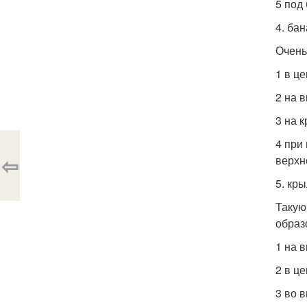
5 под
4. бан
Очень
1 в ц
2 на 
3 на 
4 при
⇦
верхн
5. кры
Такую
образ
1 на 
2 в ц
3 во 