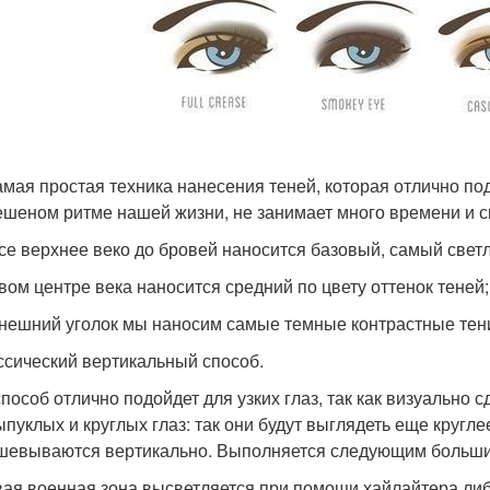
амая простая техника нанесения теней, которая отлично по
ешеном ритме нашей жизни, не занимает много времени и 
все верхнее веко до бровей наносится базовый, самый светл
овом центре века наносится средний по цвету оттенок теней;
внешний уголок мы наносим самые темные контрастные тен
ассический вертикальный способ.
способ отлично подойдет для узких глаз, так как визуально 
ыпуклых и круглых глаз: так они будут выглядеть еще круглее
шевываются вертикально. Выполняется следующим больши
вая военная зона высветляется при помощи хайлайтера либо