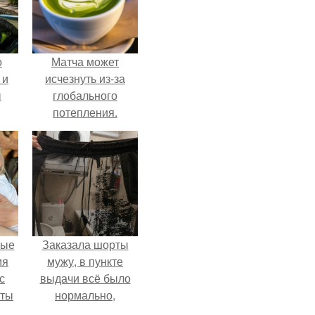
о
Матча может
 и
исчезнуть из-за
ы
глобального
потепления.
вые
Заказала шорты
мя
мужу, в пункте
с
выдачи всё было
аты
нормально,
примерил все