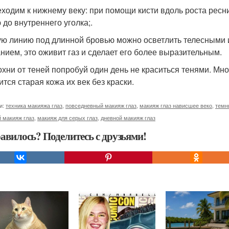
еходим к нижнему веку: при помощи кисти вдоль роста рес
 до внутреннего уголка;.
ую линию под длинной бровью можно осветлить телесными 
нием, это оживит газ и сделает его более выразительным.
дохни от теней попробуй один день не краситься тенями. М
ится старая кожа их век без краски.
и:
техника макияжа глаз
,
повседневный макияж глаз
,
макияж глаз нависшее веко
,
темн
 макияж глаз
,
макияж для серых глаз
,
дневной макияж глаз
авилось? Поделитесь с друзьями!