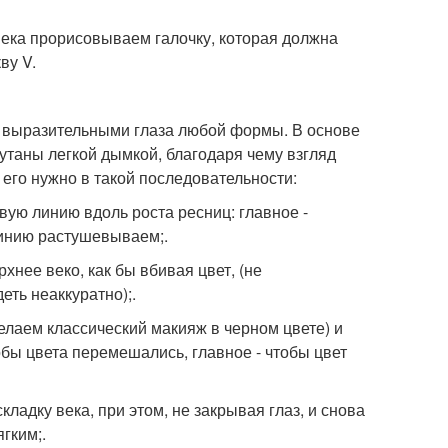
века прорисовываем галочку, которая должна
ву V.
т выразительными глаза любой формы. В основе
утаны легкой дымкой, благодаря чему взгляд
его нужно в такой последовательности:
ую линию вдоль роста ресниц: главное -
линию растушевываем;.
хнее веко, как бы вбивая цвет, (не
еть неаккуратно);.
елаем классический макияж в черном цвете) и
обы цвета перемешались, главное - чтобы цвет
ладку века, при этом, не закрывая глаз, и снова
гким;.