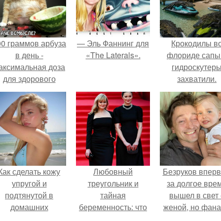
00 граммов арбуза
— Эль Фаннинг для
Крокодилы в
в день -
«The Laterals».
флориде сапы
аксимальная доза
гидроскутер
для здорового
захватили.
взрослого,
предупредили
врачи.
Как сделать кожу
Любовный
Безруков впер
упругой и
треугольник и
за долгое вре
подтянутой в
тайная
вышел в свет 
домашних
беременность: что
женой, но фан
условиях?
скрывает
не оценили