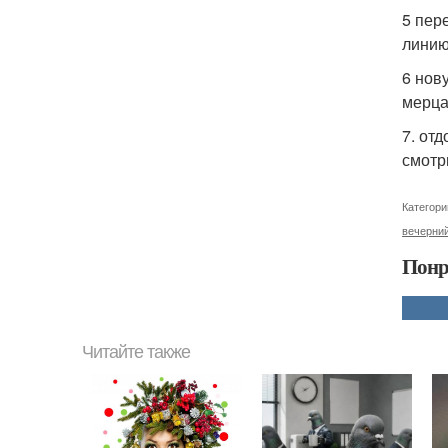
5 пер
линию
6 нов
мерца
7. от
смотр
Категори
вечерний
Понр
Читайте также