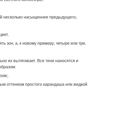
ый несколько насыщеннее предыдущего;.
цвет.
ь зон, а, к новому примеру, четыре или три.
льно их вытягивает. Все тени наносятся и
образом:
ром;.
ым оттенком простого карандаша или жидкой