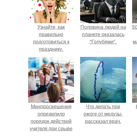
Узнайте, как
Половина людей на
5
правильно
планете оказалась
подготовиться к
"Голубями".
м
празднику.
Минпросвещения
Что делать при
определило
ожоге от медузы,
порядок действий
рассказал врач.
учителя при срыве
урока.