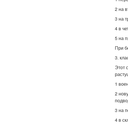
2 на 
3 на 
4 в ч
5 на 
При б
3. кл
Этот 
расту
1 вое
2 нов
подво
3 на 
4 в с