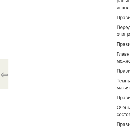
раньш
испол
Прави
Перед
очища
Прави
Главн
можно
Прави
⇦
Темны
макия
Прави
Очень
состо
Прави