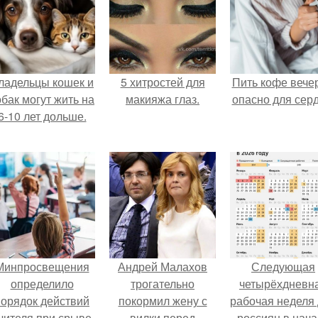
ладельцы кошек и
5 хитростей для
Пить кофе вече
обак могут жить на
макияжа глаз.
опасно для серд
6-10 лет дольше.
Минпросвещения
Андрей Малахов
Следующая
определило
трогательно
четырёхдневн
порядок действий
покормил жену с
рабочая неделя
чителя при срыве
вилки перед
россиян в нач