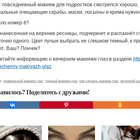
 повседневный макияж для подростков смотрелся хорошо, 
альные очищающие скрабы, маски, лосьоны и крема нужно 
ло номер 8?
 нанесенная на верхние ресницы, подчеркнет и распахнёт гл
точно одного. Цвет лучше выбрать не слишком темный, к п
ет. Ваш? Пончик?
итайте информацию о вечернем макияже глаз в разделе
ht
echerniy-makiyazh-glaz
и:
правильный макияж глаз
,
темный макияж глаз
,
как сделать макияж глаз
,
вечерний ма
авилось? Поделитесь с друзьями!