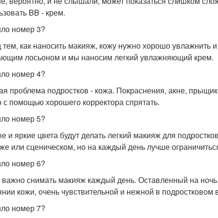
е, вероятно, и не слышали, может показаться слишком сло
ьзовать BB - крем.
ло номер 3?
 тем, как наносить макияж, кожу нужно хорошо увлажнить и
ющим лосьоном и мы наносим легкий увлажняющий крем.
ло номер 4?
ая проблема подростков - кожа. Покраснения, акне, прыщики
 с помощью хорошего корректора спрятать.
ло номер 5?
е и яркие цвета будут делать легкий макияж для подростко
же или сценическом, но на каждый день лучше ограничитьс
ло номер 6?
 важно снимать макияж каждый день. Оставленный на ночь,
янии кожи, очень чувствительной и нежной в подростковом 
ло номер 7?