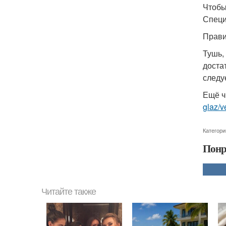
Чтобы
Специ
Прави
Тушь,
доста
следу
Ещё ч
glaz/v
Категори
Понр
Читайте также