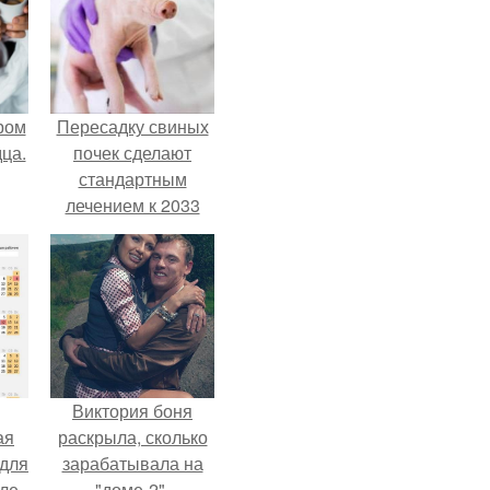
ром
Пересадку свиных
ца.
почек сделают
стандартным
лечением к 2033
году в Японии.
Виктория боня
ая
раскрыла, сколько
 для
зарабатывала на
але
"доме-2".