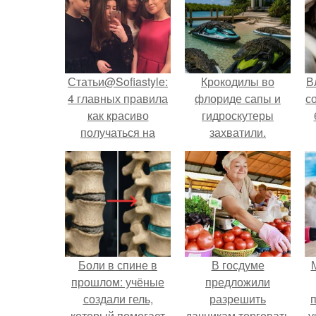
Статьи@Sofiastyle:
Крокодилы во
В
4 главных правила
флориде сапы и
с
как красиво
гидроскутеры
получаться на
захватили.
фотографиях.
Боли в спине в
В госдуме
прошлом: учёные
предложили
создали гель,
разрешить
который помогает
дачникам торговать
у