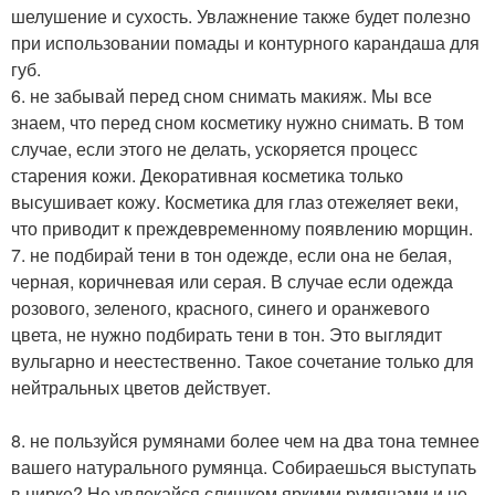
шелушение и сухость. Увлажнение также будет полезно
при использовании помады и контурного карандаша для
губ.
6. не забывай перед сном снимать макияж. Мы все
знаем, что перед сном косметику нужно снимать. В том
случае, если этого не делать, ускоряется процесс
старения кожи. Декоративная косметика только
высушивает кожу. Косметика для глаз отежеляет веки,
что приводит к преждевременному появлению морщин.
7. не подбирай тени в тон одежде, если она не белая,
черная, коричневая или серая. В случае если одежда
розового, зеленого, красного, синего и оранжевого
цвета, не нужно подбирать тени в тон. Это выглядит
вульгарно и неестественно. Такое сочетание только для
нейтральных цветов действует.
8. не пользуйся румянами более чем на два тона темнее
вашего натурального румянца. Собираешься выступать
в цирке? Не увлекайся слишком яркими румянами и не