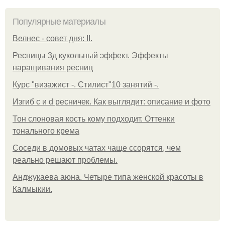
Популярные материалы
Велнес - совет дня: II.
Ресницы 3д кукольный эффект. Эффекты
наращивания ресниц
Курс "визажист -. Стилист"10 занятий -.
Изгиб c и d ресничек. Как выглядит: описание и фото
Тон слоновая кость кому подходит. Оттенки
тонального крема
Соседи в домовых чатах чаще ссорятся, чем
реально решают проблемы.
Анджукаева аюна. Четыре типа женской красоты в
Калмыкии.