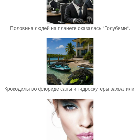
Половина людей на планете оказалась "Голубями".
Крокодилы во флориде сапы и гидроскутеры захватили.