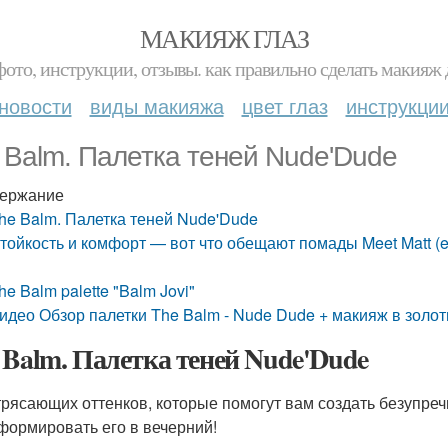
МАКИЯЖ ГЛАЗ
фото, инструкции, отзывы. как правильно сделать макияж д
новости
виды макияжа
цвет глаз
инструкци
 Balm. Палетка теней Nude'Dude
ержание
he Balm. Палетка теней Nude'Dude
тойкость и комфорт — вот что обещают помады Meet Matt (e
he Balm palette "Balm Jovi"
идео Обзор палетки The Balm - Nude Dude + макияж в золоти
 Balm. Палетка теней Nude'Dude
трясающих оттенков, которые помогут вам создать безупреч
формировать его в вечерний!