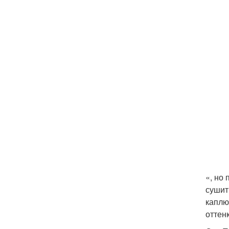
«, но
сушит
каплю
оттен