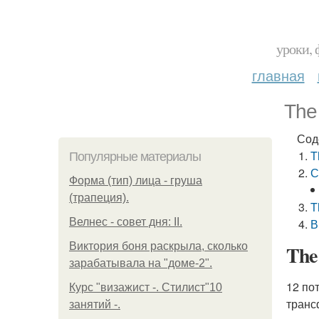
уроки, 
главная
The
Сод
T
Популярные материалы
С
Форма (тип) лица - груша
(трапеция).
T
Велнес - совет дня: II.
В
Виктория боня раскрыла, сколько
The
зарабатывала на "доме-2".
12 по
Курс "визажист -. Стилист"10
транс
занятий -.