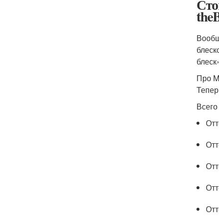
Сто
the
Вообщ
блеск
блеск
Про M
Тепер
Всего
Отт
Отт
Отт
Отт
Отт