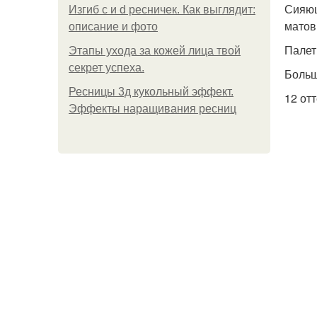
Сияющ
Изгиб c и d ресничек. Как выглядит:
матов
описание и фото
Палет
Этапы ухода за кожей лица твой
секрет успеха.
Больш
Ресницы 3д кукольный эффект.
12 от
Эффекты наращивания ресниц