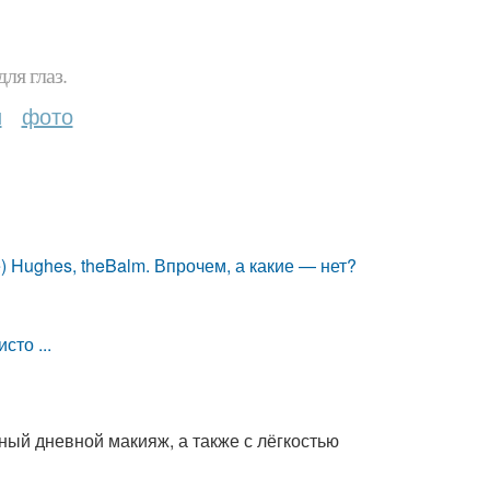
ля глаз.
и
фото
) Hughes, theBalm. Впрочем, а какие — нет?
сто ...
ный дневной макияж, а также с лёгкостью