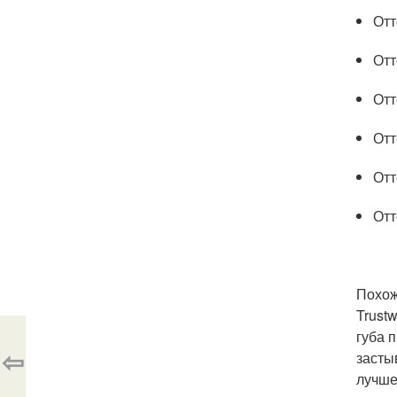
Отт
Отт
Отт
Отт
Отт
Отт
Похож
Trustw
губа 
⇦
засты
лучше