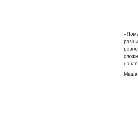
«Пома
разны
ровно
сложн
начале
Маша