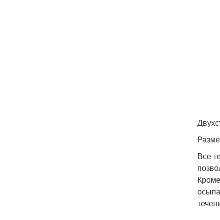
Двухс
Размер
Все т
позво
Кроме
осыпа
течен