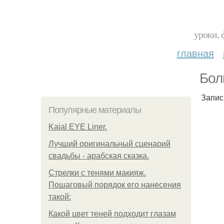
уроки, 
главная
Бол
Запис
Популярные материалы
Kajal EYE Liner.
Лучший оригинальный сценарий
свадьбы - арабская сказка.
Стрелки с тенями макияж.
Пошаговый порядок его нанесения
такой:
Какой цвет теней подходит глазам