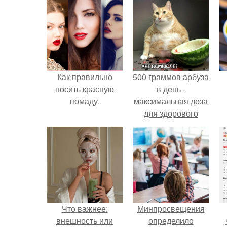
Как правильно
500 граммов арбуза
носить красную
в день -
помаду.
максимальная доза
для здорового
взрослого,
предупредили
врачи.
Что важнее:
Минпросвещения
внешность или
определило