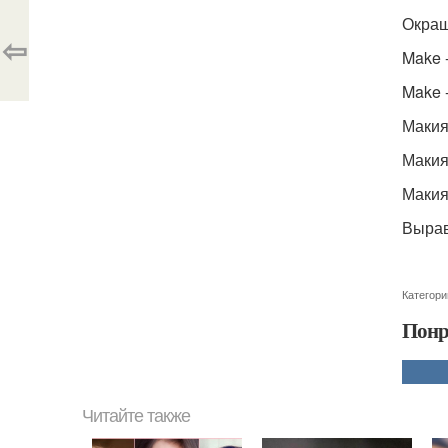
Окраш
⇦
Make -
Make 
Макия
Макияж
Макия
Вырав
Категори
Понр
Читайте также