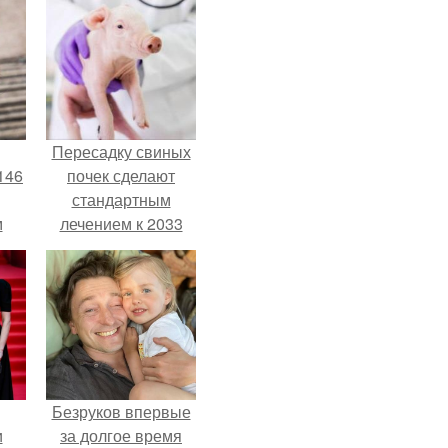
Пересадку свиных
146
почек сделают
стандартным
м
лечением к 2033
году в Японии.
а
й
.
Безруков впервые
и
за долгое время