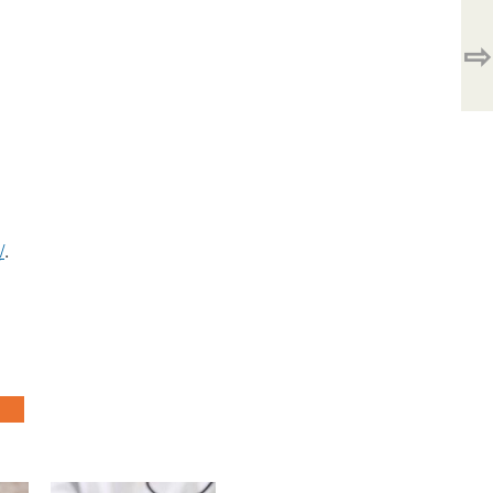
⇨
/
.