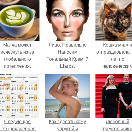
Матча может
Лицо. Правильно
Кошка милли
исчезнуть из-за
Наносим
отпраздновала 
глобального
Тональный Крем: 7
лет по
потепления.
Шагов.
человечески
Меркам и
претендует н
звание само
старой в мире
Следующая
Как сделать кожу
Любовный
четырёхдневная
упругой и
треугольник 