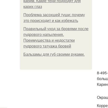
карим. Какие тени подходят для
карих глаз
Проблема засохшей туши: почему
это происходит и как избежать
Правильный уход за бровями после
пудрового напыления.
Преимущества и недостатки
пудрового татуажа бровей
Бальзамы для губ своими руками.
8-495
больш
Карин
Окраш
Корре