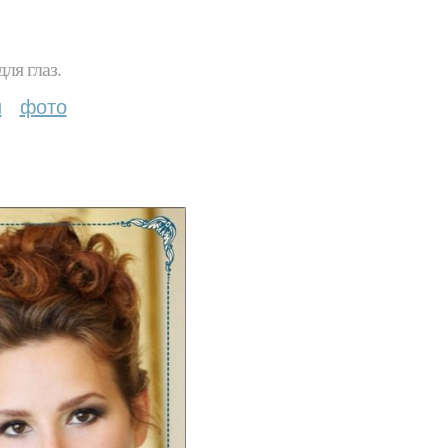
ля глаз.
и
фото