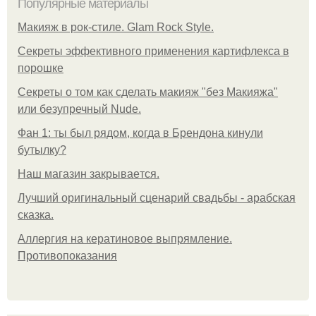
Популярные материалы
Макияж в рок-стиле. Glam Rock Style.
Секреты эффективного применения картифлекса в
порошке
Секреты о том как сделать макияж "без Макияжа"
или безупречный Nude.
Фан 1: ты был рядом, когда в Брендона кинули
бутылку?
Нaш магaзин зaкрывaeтся.
Лучший оригинальный сценарий свадьбы - арабская
сказка.
Аллергия на кератиновое выпрямление.
Противопоказания