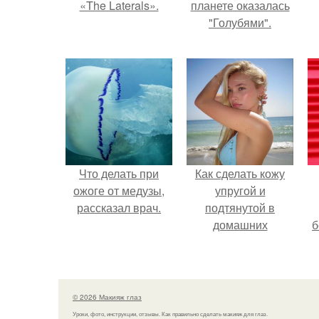
«The Laterals».
планете оказалась
"Голубями".
Что делать при
Как сделать кожу
ожоге от медузы,
упругой и
рассказал врач.
подтянутой в
домашних
б
условиях?
н
© 2026 Макияж глаз
Уроки, фото, инструкции, отзывы. Как правильно сделать макияж для глаз.