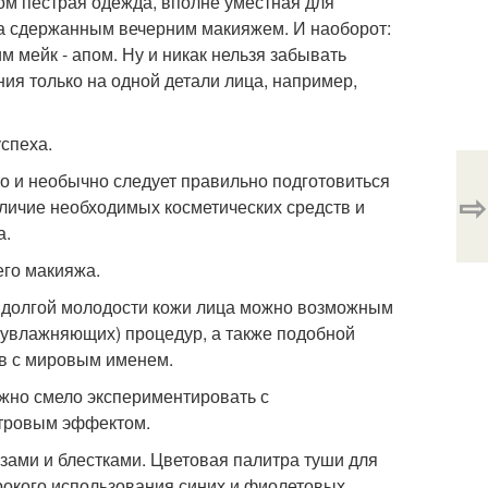
ом пестрая одежда, вполне уместная для
а сдержанным вечерним макияжем. И наоборот:
мейк - апом. Ну и никак нельзя забывать
ия только на одной детали лица, например,
успеха.
о и необычно следует правильно подготовиться
⇨
аличие необходимых косметических средств и
а.
его макияжа.
я долгой молодости кожи лица можно возможным
увлажняющих) процедур, а также подобной
в с мировым именем.
жно смело экспериментировать с
тровым эффектом.
зами и блестками. Цветовая палитра туши для
ирокого использования синих и фиолетовых