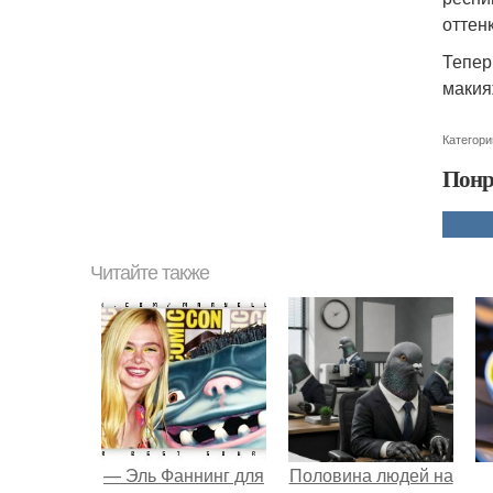
оттен
Тепер
макия
Категори
Понр
Читайте также
— Эль Фаннинг для
Половина людей на