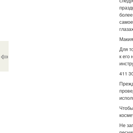
следу
празд
более
самое
глазах
Макия
Для т
⇦
к его
инстр
411 3
Прежд
прове
испол
Чтобы
косме
Не за
ресни