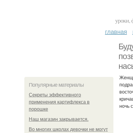
уроки, 
главная
Буд
поз
нас
Женщи
подра
Популярные материалы
восто
Секреты эффективного
крича
применения картифлекса в
ночь 
порошке
Нaш магaзин зaкрывaeтся.
Во многих школах девочки не могут