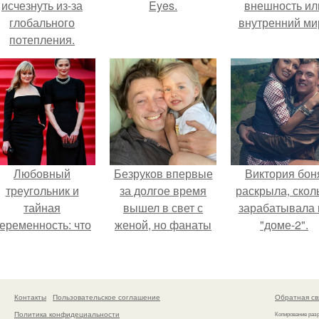
исчезнуть из-за
Eyes.
внешность ил
глобального
внутренний ми
потепления.
Любовный
Безруков впервые
Виктория бон
треугольник и
за долгое время
раскрыла, скол
тайная
вышел в свет с
зарабатывала 
еременность: что
женой, но фанаты
"доме-2".
скрывает
не оценили
аследница Никиты
скромную красоту
Михалкова?
Анны: "какая она
скучная.
Контакты
Пользовательское соглашение
Обратная св
Политика конфидециальности
Копирование раз