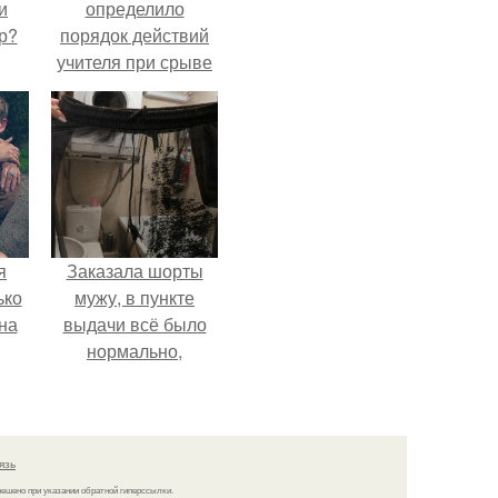
и
определило
р?
порядок действий
учителя при срыве
урока.
я
Заказала шорты
ько
мужу, в пункте
на
выдачи всё было
нормально,
примерил все
хорошо, ничего не
предвещало беды.
язь
решено при указании обратной гиперссылки.