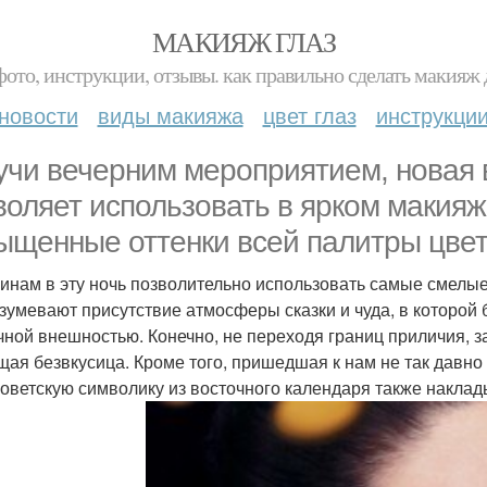
МАКИЯЖ ГЛАЗ
фото, инструкции, отзывы. как правильно сделать макияж д
новости
виды макияжа
цвет глаз
инструкци
учи вечерним мероприятием, новая в
воляет использовать в ярком макияж
ыщенные оттенки всей палитры цве
нам в эту ночь позволительно использовать самые смелые 
зумевают присутствие атмосферы сказки и чуда, в которой
чной внешностью. Конечно, не переходя границ приличия, з
щая безвкусица. Кроме того, пришедшая к нам не так давн
советскую символику из восточного календаря также наклад