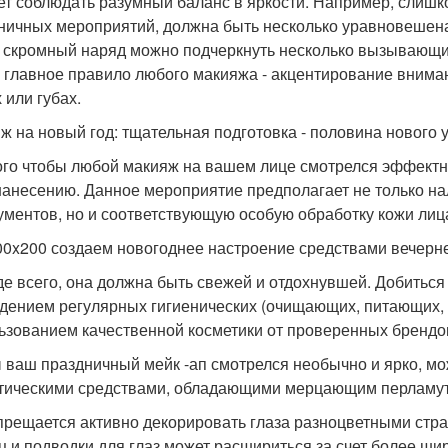
ет соблюдать разумный баланс в яркости. Например, слишк
ничных мероприятий, должна быть несколько уравновешен
 скромный наряд можно подчеркнуть несколько вызывающим 
 главное правило любого макияжа - акцентирование вниман
 или губах.
ж на новый год: тщательная подготовка - половина нового 
ого чтобы любой макияж на вашем лице смотрелся эффектн
 нанесению. Данное мероприятие предполагает не только н
ументов, но и соответствующую особую обработку кожи лиц
00x200 создаем новогоднее настроение средствами вечерн
е всего, она должна быть свежей и отдохнувшей. Добитьс
дением регулярных гигиенических (очищающих, питающих, 
ьзованием качественной косметики от проверенных брендо
 ваш праздничный мейк -ап смотрелся необычно и ярко, мо
тическими средствами, обладающими мерцающим перламу
прещается активно декорировать глаза разноцветными стра
ц и подводки для глаз может расшириться за счет более ш