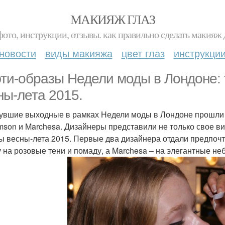
МАКИЯЖ ГЛАЗ
фото, инструкции, отзывы. как правильно сделать макияж д
новости
виды макияжа
цвет глаз
инструкци
ти-образы Недели моды в Лондоне: 
ны-лета 2015.
увшие выходные в рамках Недели моды в Лондоне прошли по
amson и Marchesa. Дизайнеры представили не только свое в
ы весны-лета 2015. Первые два дизайнера отдали предпочт
у на розовые тени и помаду, а Marchesa – на элегантные н