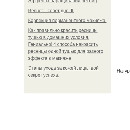
Эффекты наращивания ресниц
Велнес - совет дня: II.
Коррекция перманентного макияжа.
Как правильно красить ресницы
тушью в домашних условия.
Гениально! 4 способа накрасить
ресницы одной тушью для разного
эффекта в макияже
Этапы ухода за кожей лица твой
Натур
секрет успеха.