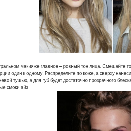
уральном макияже главное – ровный тон лица. Смешайте то
рции один к одному. Распределите по коже, а сверху нанес
невой тушью, а для губ будет достаточно прозрачного блеск
ые смоки айз