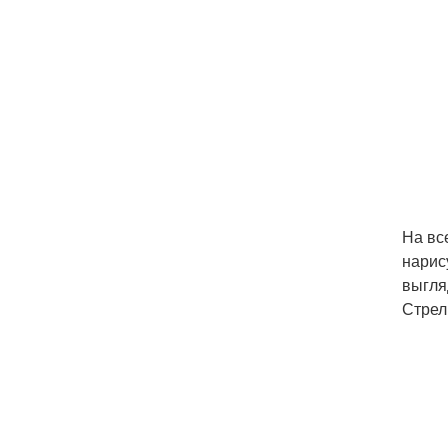
На вс
нарис
выгля
Стрел