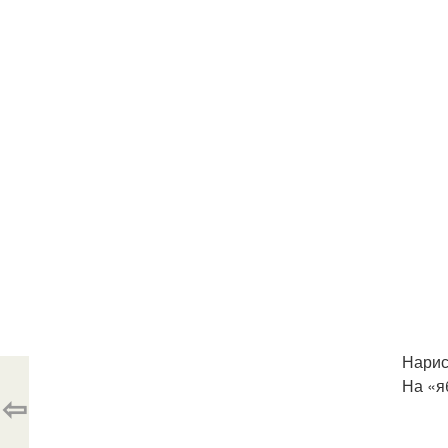
Нарис
На «я
⇦