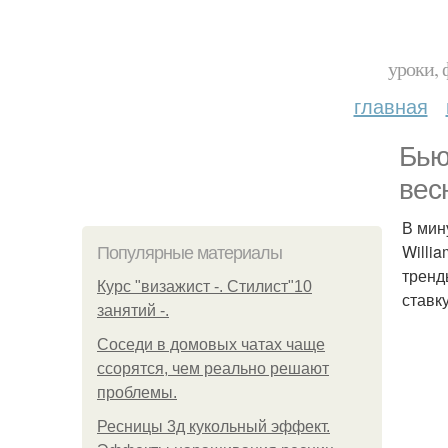
уроки, 
главная
Бью
вес
В мин
Willi
Популярные материалы
тренд
Курс "визажист -. Стилист"10
ставк
занятий -.
Соседи в домовых чатах чаще
ссорятся, чем реально решают
проблемы.
Ресницы 3д кукольный эффект.