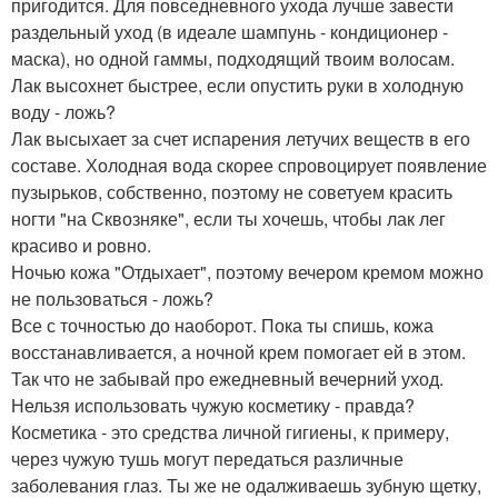
пригодится. Для повседневного ухода лучше завести
раздельный уход (в идеале шампунь - кондиционер -
маска), но одной гаммы, подходящий твоим волосам.
Лак высохнет быстрее, если опустить руки в холодную
воду - ложь?
Лак высыхает за счет испарения летучих веществ в его
составе. Холодная вода скорее спровоцирует появление
пузырьков, собственно, поэтому не советуем красить
ногти "на Сквозняке", если ты хочешь, чтобы лак лег
красиво и ровно.
Ночью кожа "Отдыхает", поэтому вечером кремом можно
не пользоваться - ложь?
Все с точностью до наоборот. Пока ты спишь, кожа
восстанавливается, а ночной крем помогает ей в этом.
Так что не забывай про ежедневный вечерний уход.
Нельзя использовать чужую косметику - правда?
Косметика - это средства личной гигиены, к примеру,
через чужую тушь могут передаться различные
заболевания глаз. Ты же не одалживаешь зубную щетку,