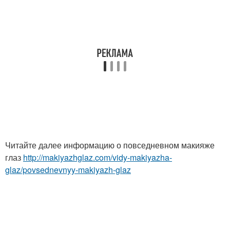
Читайте далее информацию о повседневном макияже
глаз
http://makiyazhglaz.com/vidy-makiyazha-
glaz/povsednevnyy-makiyazh-glaz