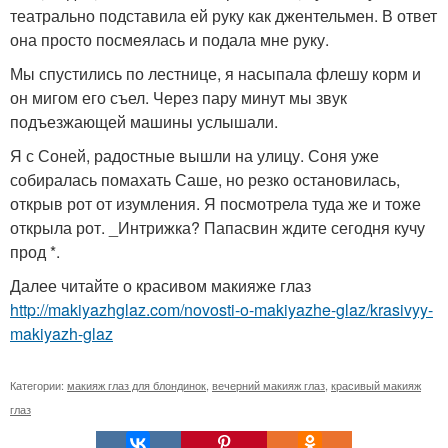
театрально подставила ей руку как джентельмен. В ответ
она просто посмеялась и подала мне руку.
Мы спустились по лестнице, я насыпала флешу корм и
он мигом его съел. Через пару минут мы звук
подъезжающей машины услышали.
Я с Соней, радостные вышли на улицу. Соня уже
собиралась помахать Саше, но резко остановилась,
открыв рот от изумления. Я посмотрела туда же и тоже
открыла рот. _Интрижка? Папасвин ждите сегодня кучу
прод *.
Далее читайте о красивом макияже глаз
http://makiyazhglaz.com/novosti-o-makiyazhe-glaz/krasivyy-
makiyazh-glaz
Категории:
макияж глаз для блондинок
,
вечерний макияж глаз
,
красивый макияж
глаз