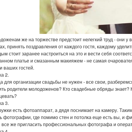
одоженам же на торжестве предстоит нелегкий труд - они у 
ах, принять поздравления от каждого гостя, каждому уделит
ым стоит заранее настроиться на это и вести себя соотве
анном платье и смазанным макияжем - не самая очарователь
и ваших гостей.
а 2.
а для организации свадьбы не нужен - все свои, разберемся
ить родители молодоженов? Кто свадебные обряды знает? К
цевать?
а 3.
ружки есть фотоаппарат, а дядя поснимает на камеру. Таким
ь фотографии, где помимо стен и потолка еще есть вы, и фи
 все же пригласить профессиональных фотографа и операт
а 4.