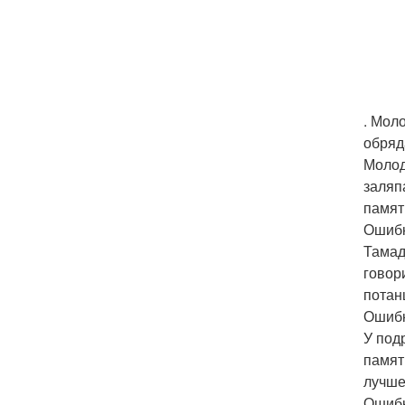
. Мол
обряд
Молод
заляп
памят
Ошибк
Тамад
говор
потан
Ошибк
У под
памят
лучше
Ошибк