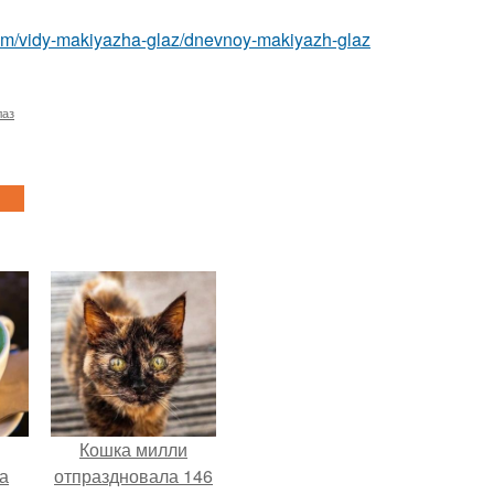
com/vidy-makiyazha-glaz/dnevnoy-makiyazh-glaz
лаз
Кошка милли
за
отпраздновала 146