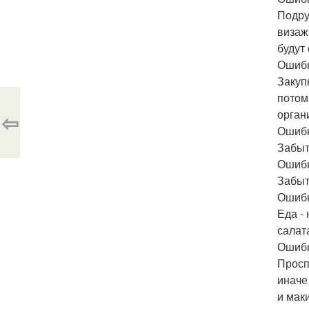
Подру
визажи
будут
Ошибк
Закуп
потом
орган
⇦
Ошибк
Забыт
Ошибк
Забыт
Ошибк
Еда -
салат
Ошибк
Просп
иначе
и мак