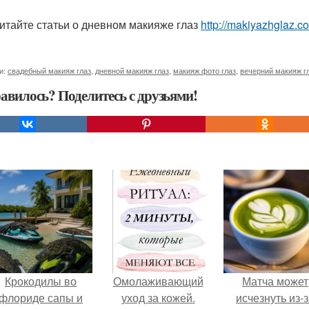
итайте статьи о дневном макияже глаз
http://makiyazhglaz.
и:
свадебный макияж глаз
,
дневной макияж глаз
,
макияж фото глаз
,
вечерний макияж г
авилось? Поделитесь с друзьями!
Крокодилы во
Омолаживающий
Матча может
флориде сапы и
уход за кожей.
исчезнуть из-