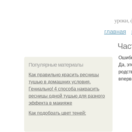
уроки, 
главная
Час
Ошибк
Да, э
Популярные материалы
родст
Как правильно красить ресницы
вперв
тушью в домашних условия.
Гениально! 4 способа накрасить
ресницы одной тушью для разного
эффекта в макияже
Как подобрать цвет теней: