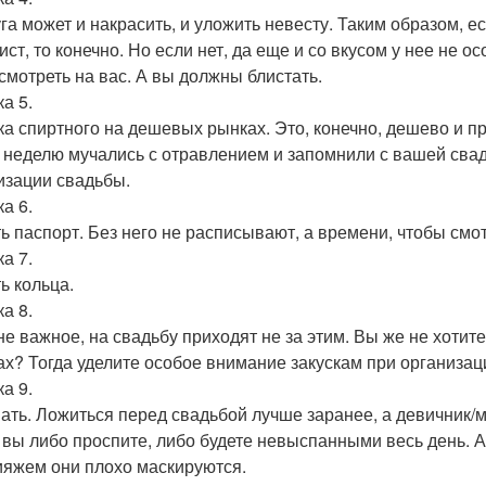
га может и накрасить, и уложить невесту. Таким образом, 
ст, то конечно. Но если нет, да еще и со вкусом у нее не о
 смотреть на вас. А вы должны блистать.
а 5.
ка спиртного на дешевых рынках. Это, конечно, дешево и пр
 неделю мучались с отравлением и запомнили с вашей свад
изации свадьбы.
а 6.
ь паспорт. Без него не расписывают, а времени, чтобы смот
а 7.
ь кольца.
а 8.
 не важное, на свадьбу приходят не за этим. Вы же не хотит
ах? Тогда уделите особое внимание закускам при организац
а 9.
ать. Ложиться перед свадьбой лучше заранее, а девичник/ма
 вы либо проспите, либо будете невыспанными весь день. А
ияжем они плохо маскируются.