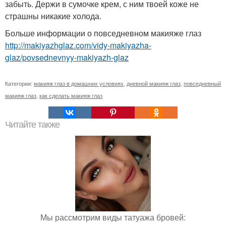
забыть. Держи в сумочке крем, с ним твоей коже не
страшны никакие холода.
Больше информации о повседневном макияже глаз
http://makiyazhglaz.com/vidy-makiyazha-
glaz/povsednevnyy-makiyazh-glaz
Категории:
макияж глаз в домашних условиях
,
дневной макияж глаз
,
повседневный
макияж глаз
,
как сделать макияж глаз
Читайте также
Мы рассмотрим виды татуажа бровей: