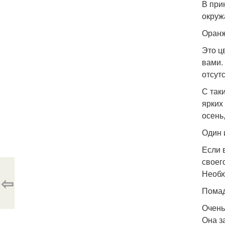
В при
окруж
Оранж
Это ц
вами.
отсут
С так
ярких
осень
Один 
Если 
своег
Необх
⇦
Помад
Очень
Она з