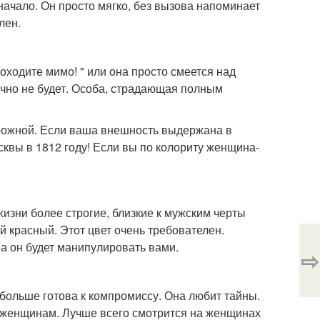
начало. Он просто мягко, без вызова напоминает
лен.
оходите мимо! " или она просто смеется над
учно не будет. Особа, страдающая полным
торожной. Если ваша внешность выдержана в
сквы в 1812 году! Если вы по колориту женщина-
жизни более строгие, близкие к мужским черты
й красный. Этот цвет очень требователен.
 а он будет манипулировать вами.
⇨
 больше готова к компромиссу. Она любит тайны.
м женщинам. Лучше всего смотрится на женщинах