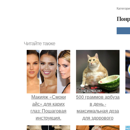
Категори
Понр
Читайте также
Макияж «Смоки
500 граммов арбуза
айс» для карих
в день -
глаз: Пошаговая
максимальная доза
инструкция.
для здорового
взрослого,