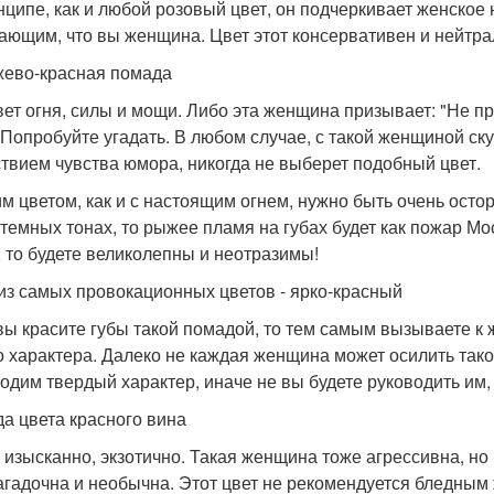
нципе, как и любой розовый цвет, он подчеркивает женское 
ающим, что вы женщина. Цвет этот консервативен и нейтра
ево-красная помада
вет огня, силы и мощи. Либо эта женщина призывает: "Не пр
 Попробуйте угадать. В любом случае, с такой женщиной ск
ствием чувства юмора, никогда не выберет подобный цвет.
им цветом, как и с настоящим огнем, нужно быть очень ос
 темных тонах, то рыжее пламя на губах будет как пожар Мо
, то будете великолепны и неотразимы!
из самых провокационных цветов - ярко-красный
вы красите губы такой помадой, то тем самым вызываете к 
о характера. Далеко не каждая женщина может осилить тако
одим твердый характер, иначе не вы будете руководить им,
а цвета красного вина
 изысканно, экзотично. Такая женщина тоже агрессивна, но
агадочна и необычна. Этот цвет не рекомендуется бледны