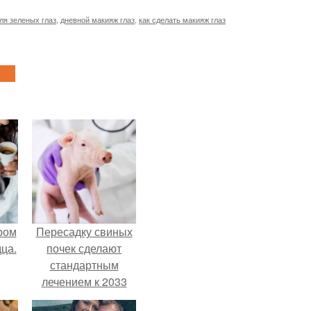
ля зеленых глаз
,
дневной макияж глаз
,
как сделать макияж глаз
ром
Пересадку свиных
ца.
почек сделают
стандартным
лечением к 2033
году в Японии.