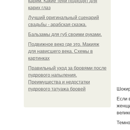
карим. Какие тени подходят для
карих глаз
Лучший оригинальный сценарий
свадьбы - арабская сказка.
Бальзамы для губ своими руками.
Подвижное веко где это. Макияж
для нависшего века. Схемы в
картинках
Правильный уход за бровями после
пудрового напыления.
Преимущества и недостатки
Шоки
пудрового татуажа бровей
Если 
женщи
велик
Темно