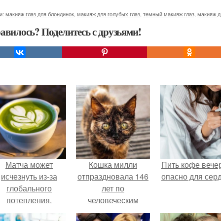
и:
макияж глаз для блондинок
,
макияж для голубых глаз
,
темный макияж глаз
,
макияж д
авилось? Поделитесь с друзьями!
Матча может
Кошка милли
Пить кофе вече
исчезнуть из-за
отпраздновала 146
опасно для серд
глобального
лет по
потепления.
человеческим
Меркам и