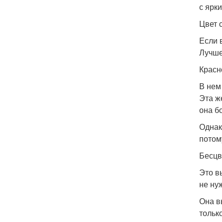
с ярк
Цвет 
Если 
Лучше
Красн
В нем
Эта ж
она б
Однак
потом
Бесцв
Это в
не ну
Она в
тольк