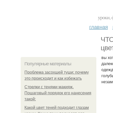
уроки, 
главная
ЧТО
цвет
вы хо
далек
Популярные материалы
одежд
Проблема засохшей туши: почему
голуб
это происходит и как избежать
незам
Стрелки с тенями макияж.
Пошаговый порядок его нанесения
такой:
Какой цвет теней подходит глазам