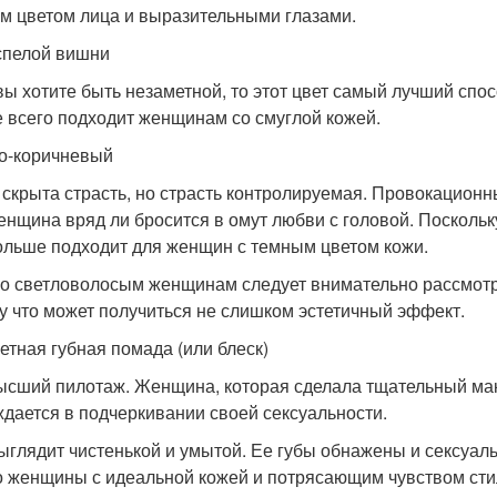
им цветом лица и выразительными глазами.
спелой вишни
вы хотите быть незаметной, то этот цвет самый лучший спо
 всего подходит женщинам со смуглой кожей.
о-коричневый
 скрыта страсть, но страсть контролируемая. Провокацион
енщина вряд ли бросится в омут любви с головой. Поскольк
ольше подходит для женщин с темным цветом кожи.
о светловолосым женщинам следует внимательно рассмотре
у что может получиться не слишком эстетичный эффект.
етная губная помада (или блеск)
ысший пилотаж. Женщина, которая сделала тщательный маки
ждается в подчеркивании своей сексуальности.
ыглядит чистенькой и умытой. Ее губы обнажены и сексуал
о женщины с идеальной кожей и потрясающим чувством сти