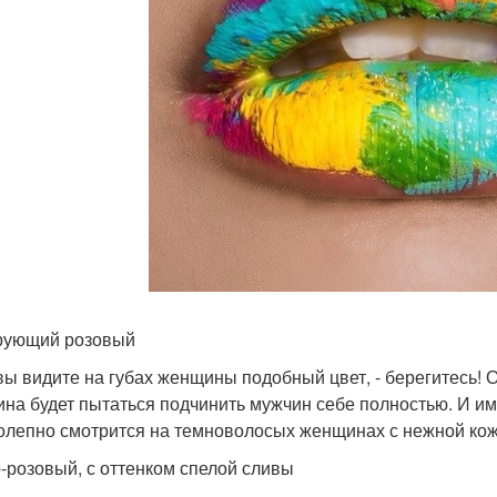
рующий розовый
вы видите на губах женщины подобный цвет, - берегитесь! О
на будет пытаться подчинить мужчин себе полностью. И им,
олепно смотрится на темноволосых женщинах с нежной кож
-розовый, с оттенком спелой сливы