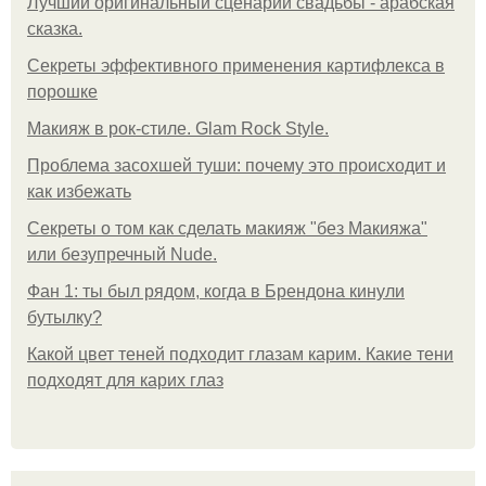
Лучший оригинальный сценарий свадьбы - арабская
сказка.
Секреты эффективного применения картифлекса в
порошке
Макияж в рок-стиле. Glam Rock Style.
Проблема засохшей туши: почему это происходит и
как избежать
Секреты о том как сделать макияж "без Макияжа"
или безупречный Nude.
Фан 1: ты был рядом, когда в Брендона кинули
бутылку?
Какой цвет теней подходит глазам карим. Какие тени
подходят для карих глаз