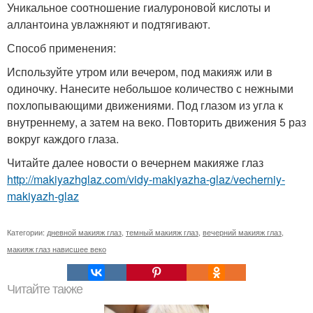
Уникальное соотношение гиалуроновой кислоты и
аллантоина увлажняют и подтягивают.
Способ применения:
Используйте утром или вечером, под макияж или в
одиночку. Нанесите небольшое количество с нежными
похлопывающими движениями. Под глазом из угла к
внутреннему, а затем на веко. Повторить движения 5 раз
вокруг каждого глаза.
Читайте далее новости о вечернем макияже глаз
http://makiyazhglaz.com/vidy-makiyazha-glaz/vecherniy-
makiyazh-glaz
Категории:
дневной макияж глаз
,
темный макияж глаз
,
вечерний макияж глаз
,
макияж глаз нависшее веко
Читайте также