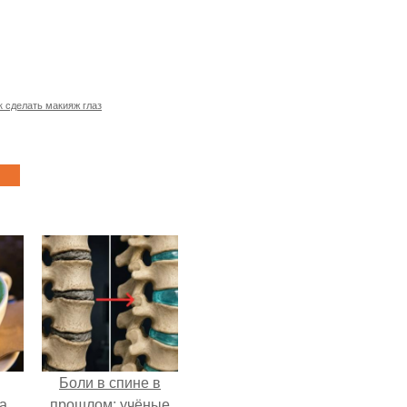
к сделать макияж глаз
Боли в спине в
за
прошлом: учёные