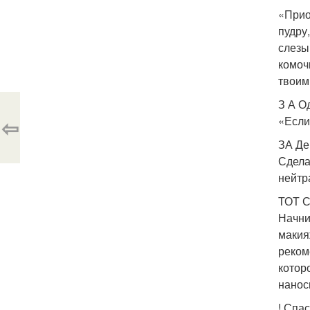
«Прио
пудру
слезы
комоч
твоим
З А О
⇦
«Если
ЗА Де
Сдела
нейтр
ТОТ 
Начни
макия
реком
котор
нанос
! Спа