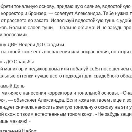
брети тональную основу, придающую сияние, водостойкую т
, корректор и бронзер, — советует Александра. Тебе нужна 
 от рассвета до заката. Используй водостойкую тушь с удо
ков. Больше слоев туши — больше объема! И не забудь про
и волосами».
дну-ДВЕ Недели ДО Савдьбы
 на твоей коже есть воспаления или покраснения, повтори 
нь ДО Свадьбы
й маникюр и педикюр дома или побалуй себя посещением с
альные оттенки лучше всего подходят для свадебного образ
Самый День
 макияж с нанесения корректора и тональной основы. «Она
ж», — объясняет Александра. Если кожа на твоем лице и зо
ендует сначала наносить желтую тональную основу на эти уч
ой схож с твоим естественным тоном кожи. «Не забудь защи
ишь макияж! »
сательный Набор: