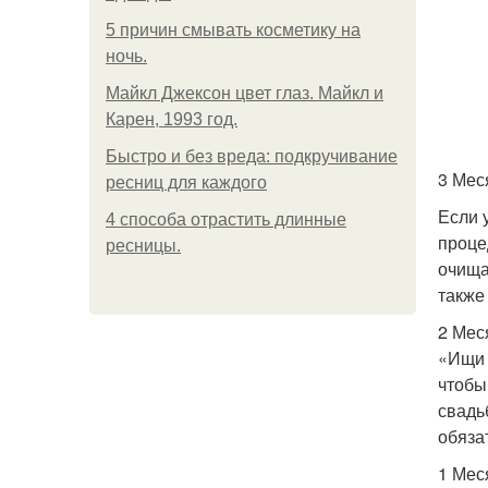
5 причин смывать косметику на
ночь.
Майкл Джексон цвет глаз. Майкл и
Карен, 1993 год.
Быстро и без вреда: подкручивание
3 Мес
ресниц для каждого
Если 
4 способа отрастить длинные
проце
ресницы.
очища
также
2 Мес
«Ищи 
чтобы
свадь
обяза
1 Мес