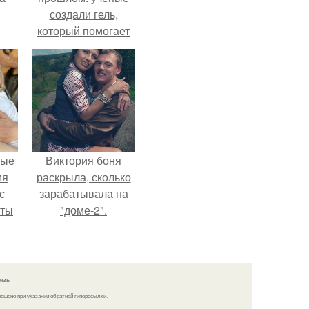
создали гель,
который помогает
восстанавливать
межпозвоночные
диски.
вые
Виктория боня
мя
раскрыла, сколько
с
зарабатывала на
аты
"доме-2".
оту
на
язь
решено при указании обратной гиперссылки.