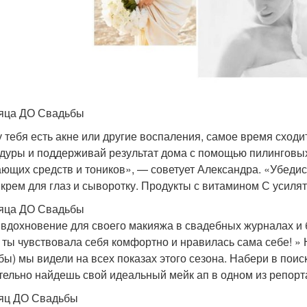
яца ДО Свадьбы
у тебя есть акне или другие воспаления, самое время сход
дуры и поддерживай результат дома с помощью пилинговых 
ющих средств и тоников», — советует Александра. «Убедись
 крем для глаз и сыворотку. Продукты с витамином С усилят
яца ДО Свадьбы
вдохновение для своего макияжа в свадебных журналах и б
 ты чувствовала себя комфортно и нравилась сама себе! 
бы) мы видели на всех показах этого сезона. Набери в пои
тельно найдешь свой идеальный мейк ап в одном из репорт
яц ДО Свадьбы