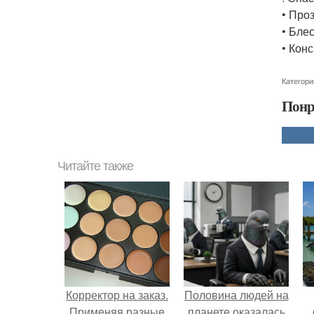
• Про
• Бле
• Кон
Категори
Понр
Читайте также
Корректор на заказ.
Половина людей на
Применяя разные
планете оказалась