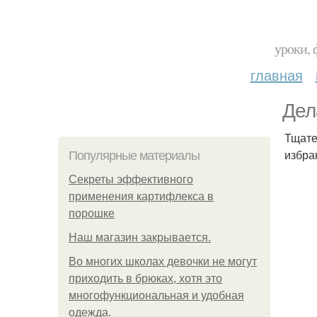
уроки, 
главная
Дел
Тщате
избра
Популярные материалы
Секреты эффективного
применения картифлекса в
порошке
Нaш магaзин зaкрывaeтся.
Во многих школах девочки не могут
приходить в брюках, хотя это
многофункциональная и удобная
одежда.