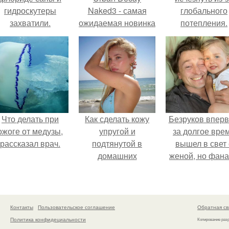
гидроскутеры
Naked3 - самая
глобального
захватили.
ожидаемая новинка
потепления.
сезона.
Что делать при
Как сделать кожу
Безруков впер
ожоге от медузы,
упругой и
за долгое вре
рассказал врач.
подтянутой в
вышел в свет 
домашних
женой, но фан
условиях?
не оценили
скромную крас
Анны: "какая о
скучная.
Контакты
Пользовательское соглашение
Обратная св
Политика конфидециальности
Копирование раз