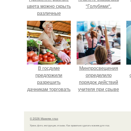
цвета можно скрыть
"Голубями".
различные
дефекты кожи.
В госдуме
Минпросвещения
предложили
определило
разрешить
порядок действий
дачникам торговать
учителя при срыве
своей
урока.
сельхозпродукцией
в людных местах.
© 2026 Макияж глаз
Уроки, фото, инструкции, отзывы. Как правильно сделать макияж для глаз.