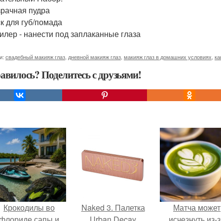
зрачная пудра
ск для губ/помада
силер - нанести под заплаканные глаза
и:
свадебный макияж глаз
,
дневной макияж глаз
,
макияж глаз в домашних условиях
,
ка
авилось? Поделитесь с друзьями!
Крокодилы во
Naked 3. Палетка
Матча может
флориде сапы и
Urban Decay
исчезнуть из-