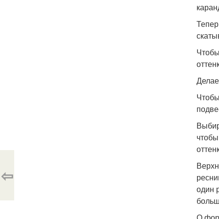
каран
Тепер
скаты
Чтобы
оттен
Делае
Чтобы
подве
Выбир
чтобы
оттен
Верхн
⇦
ресни
один 
больш
О фор