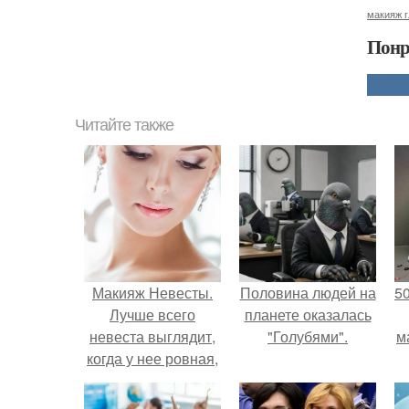
макияж г
Понр
Читайте также
Макияж Невесты.
Половина людей на
5
Лучше всего
планете оказалась
невеста выглядит,
"Голубями".
м
когда у нее ровная,
естественно
выглядящая кожа.