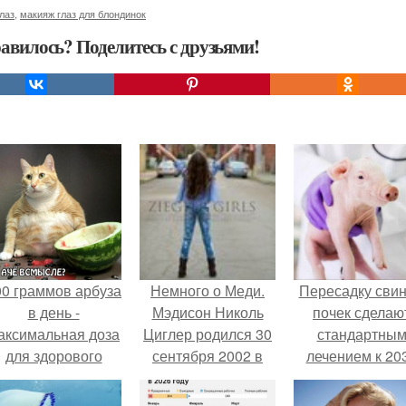
лаз
,
макияж глаз для блондинок
авилось? Поделитесь с друзьями!
00 граммов арбуза
Немного о Меди.
Пересадку сви
в день -
Мэдисон Николь
почек сделаю
аксимальная доза
Циглер родился 30
стандартны
для здорового
сентября 2002 в
лечением к 20
взрослого,
Питтсбурге, штат
году в Японии
предупредили
Пенсильвания.