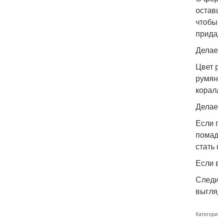
остав
чтобы
прида
Делае
Цвет 
румян
корал
Делае
Если 
помад
стать
Если 
Следи
выгля
Категори