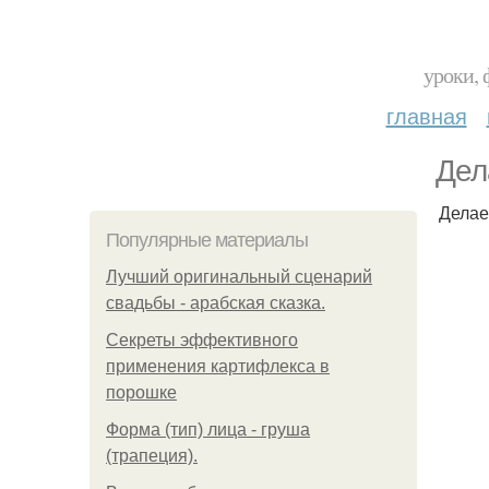
уроки, 
главная
Дел
Делае
Популярные материалы
Лучший оригинальный сценарий
свадьбы - арабская сказка.
Секреты эффективного
применения картифлекса в
порошке
Форма (тип) лица - груша
(трапеция).