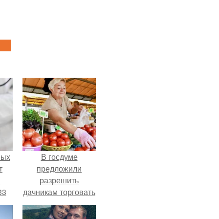
ных
В госдуме
т
предложили
м
разрешить
33
дачникам торговать
.
своей
сельхозпродукцией