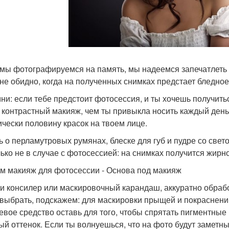
 мы фотографируемся на память, мы надеемся запечатлеть
не обидно, когда на полученных снимках предстает бледное
ни: если тебе предстоит фотосессия, и ты хочешь получить
 контрастный макияж, чем ты привыкла носить каждый ден
ически половину красок на твоем лице.
ь о перламутровых румянах, блеске для губ и пудре со све
лько не в случае с фотосессией: на снимках получится жир
м макияж для фотосессии - Основа под макияж
и консилер или маскировочный карандаш, аккуратно обраб
 выбрать, подскажем: для маскировки прыщей и покраснений
евое средство оставь для того, чтобы спрятать пигментные
ый оттенок. Если ты волнуешься, что на фото будут заметны