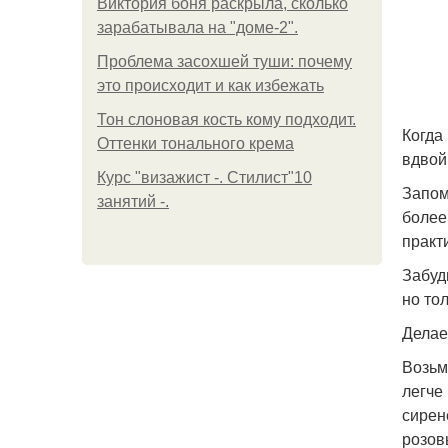
Виктория боня раскрыла, сколько
зарабатывала на "доме-2".
Проблема засохшей туши: почему
это происходит и как избежать
Тон слоновая кость кому подходит.
Когда
Оттенки тонального крема
вдвой
Курс "визажист -. Стилист"10
Запом
занятий -.
более
практ
Забуд
но то
Делае
Возьм
легче
сирен
розов