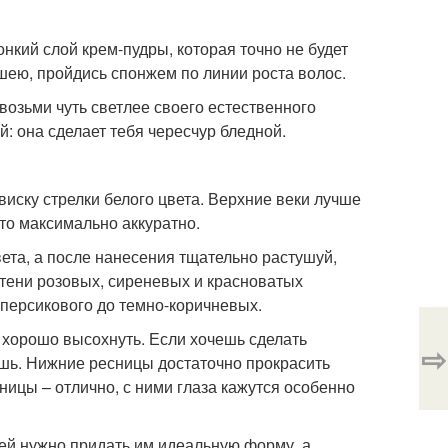
нкий слой крем-пудры, которая точно не будет
шею, пройдись спонжем по линии роста волос.
возьми чуть светлее своего естественного
й: она сделает тебя чересчур бледной.
 виску стрелки белого цвета. Верхние веки лучше
то максимально аккуратно.
ета, а после нанесения тщательно растушуй,
 тени розовых, сиреневых и красноватых
 персикового до темно-коричневых.
 хорошо высохнуть. Если хочешь сделать
⇨
ушь. Нижние ресницы достаточно прокрасить
ницы – отлично, с ними глаза кажутся особенно
ней нужно придать им идеальную форму, а