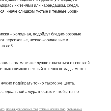
одкрась их тенями или карандашом, следя,
ься, иначе слишком густые и темные брови
кияжа – холодная, подойдут бледно-розовые
уют персиковые, нежно-коричневые и
 на лоб.
равильном макияже лучше отказаться от светлой
цветных снимков нежный оттенок помады может
нужно подбирать точно такого же цвета.
 с идеальной аккуратностью и чтобы ты не
глаз
,
макияж для зеленых глаз
,
темный макияж глаз
,
правильный