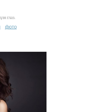
ля глаз.
и
фото