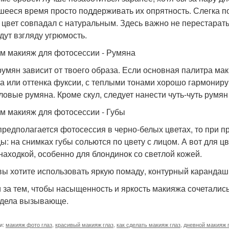
шееся время просто поддерживать их опрятность. Слегка п
 цвет совпадал с натуральным. Здесь важно не перестарат
дут взгляду угрюмость.
м макияж для фотосессии - Румяна
румян зависит от твоего образа. Если основная палитра ма
а или оттенка фуксии, с теплыми тонами хорошо гармонир
ловые румяна. Кроме скул, следует нанести чуть-чуть румян
м макияж для фотосессии - Губы
предполагается фотосессия в черно-белых цветах, то при п
ы: на снимках губы сольются по цвету с лицом. А вот для 
 находкой, особенно для блондинок со светлой кожей.
вы хотите использовать яркую помаду, контурный карандаш 
 за тем, чтобы насыщенность и яркость макияжа сочетались
дела вызывающе.
и:
макияж фото глаз
,
красивый макияж глаз
,
как сделать макияж глаз
,
дневной макияж 