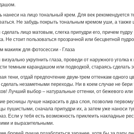
дашом.
ь нанеси на лицо тональный крем. Для век рекомендуется то
ваться. Не забудь покрыть тональным кремом уши, а также 
 сделать лицо матовым, слегка припудри его, причем пудру 
ка. Не стоит пользоваться прозрачной или бесцветной пудро
м макияж для фотосессии - Глаза
 визуально укрупнить глаза, проведи от наружного уголка к
сти темным карандашом или подводкой, стараясь сделать э
ая тени, отдай предпочтение двум-трем оттенкам одного цв
 сделать незаметными переходы. Ни в коем случае не бери
ков! Лучший выбор – натуральные оттенки, от бежевого или
ие ресницы лучше накрасить в два слоя, позволив первому
цы пушистыми, сначала припудри их, а затем уже наноси т
раз. Если у тебя есть возможность приклеить накладные рес
ими и выразительными.
ме бровей лучше позаботиться заранее, хотя бы за пару д