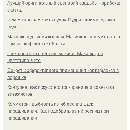
Лучший оригинальный сценарий свадьбы - арабская
сказка.
Чем можно заменить пудру. Пудра своими руками:
виды
Макияж под синий костюм. Макияж к синему платью:
самые эффектные образы
Светлое Лето цветотип макияж. Макияж для
цветотипа Лето
Секреты эффективного применения картифлекса в
порошке
Контуринг как искусство: топ-правила и советы от
визажистов
Кому стоит выбирать изгиб ресниц L для
наращивания. Как подобрать изгиб ресниц при
наращивании