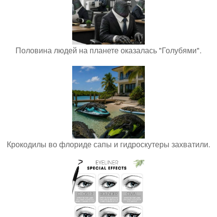
Половина людей на планете оказалась "Голубями".
Крокодилы во флориде сапы и гидроскутеры захватили.