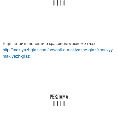
Ещё читайте новости о красивом макияже глаз
http://makiyazhglaz.com/novosti-o-makiyazhe-glaz/krasivyy-
makiyazh-glaz