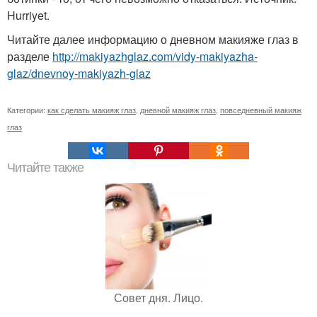
Hurriyet.
Читайте далее информацию о дневном макияже глаз в
разделе
http://makiyazhglaz.com/vidy-makiyazha-
glaz/dnevnoy-makiyazh-glaz
Категории:
как сделать макияж глаз
,
дневной макияж глаз
,
повседневный макияж
глаз
Читайте также
Совет дня. Лицо.