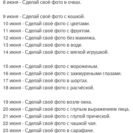
8 июня - Сделай своё фото в очках.
9 июня - Сделай своё фото с кошкой.
10 июня - Сделай своё фото с цветами.
11 июня - Сделай своё фото с фруктом.
12 июня - Сделай своё фото без макияжа.
13 июня - Сделай своё фото в воде.
14 июня - Сделай своё фото с мягкой игрушкой.
15 июня - Сделай своё фото с мороженым.
16 июня - Сделай своё фото с зажмуреными глазами.
17 июня - Сделай своё фото в шортах.
18 июня - Сделай своё фото с расчёской.
19 июня - Сделай своё фото возле окна.
20 июня - Сделай своё фото с глупым выражением лица.
21 июня - Сделай своё фото с глупой прической.
22 июня - Сделай своё фото с чашкой чая.
23 июня - Сделай своё фото в сарафане.