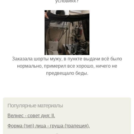
условиях?
Заказала шорты мужу, в пункте выдачи всё было
нормально, примерил все хорошо, ничего не
предвещало беды.
Популярные материалы
Велнес - совет дня: II.
Форма (тип) лица - груша (трапеция).