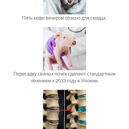
Пить кофе вечером опасно для сердца.
Пересадку свиных почек сделают стандартным
лечением к 2033 году в Японии.