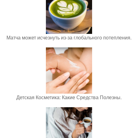
Матча может исчезнуть из-за глобального потепления.
Детская Косметика: Какие Средства Полезны.