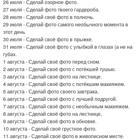
26 июля - Сделай озорное фото.
27 июля - Сделай фото твоего гардероба.
28 июля - Сделай своё фото в полночь.
29 июля - Сделай фото самого необычного момента в
этот день.
30 июля - Сделай своё фото в прыжке.
31 июля - Сделай своё фото с улыбкой в глазах (а не на
губах.
1 августа - Сделай своё фото перед сном.
2 августа - Сделай своё фото с потёкшей тушью.
3 августа - Сделай своё фото на лестнице.
4 августа - Сделай своё фото с потёкшим макияжем.
5 августа - Сделай фото своего завтрака.
6 августа - Сделай своё фото с лучшей подругой.
7 августа - Сделай своё фото с необычным макияжем.
8 августа - Сделай своё фото на лестнице,
9 августа - Сделай своё фото в обновке.
10 августа - Сделай своё грустное фото.
11 августа - Сделай своё фото в живописном месте.