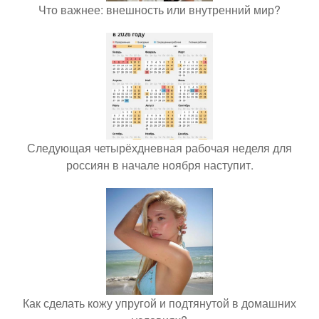
Что важнее: внешность или внутренний мир?
Следующая четырёхдневная рабочая неделя для
россиян в начале ноября наступит.
Как сделать кожу упругой и подтянутой в домашних