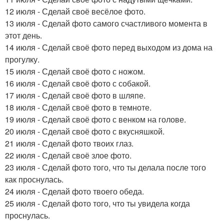
12 июля - Сделай своё весёлое фото.
13 июля - Сделай фото самого счастливого момента в
этот день.
14 июля - Сделай своё фото перед выходом из дома на
прогулку.
15 июля - Сделай своё фото с ножом.
16 июля - Сделай своё фото с собакой.
17 июля - Сделай своё фото в шляпе.
18 июля - Сделай своё фото в темноте.
19 июля - Сделай своё фото с венком на голове.
20 июля - Сделай своё фото с вкусняшкой.
21 июля - Сделай фото твоих глаз.
22 июля - Сделай своё злое фото.
23 июля - Сделай фото того, что ты делала после того
как проснулась.
24 июля - Сделай фото твоего обеда.
25 июля - Сделай фото того, что ты увидела когда
проснулась.