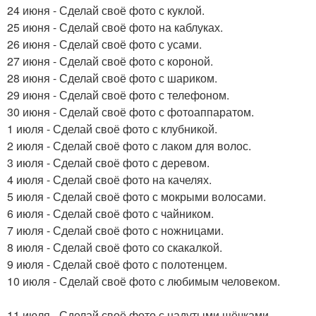
24 июня - Сделай своё фото с куклой.
25 июня - Сделай своё фото на каблуках.
26 июня - Сделай своё фото с усами.
27 июня - Сделай своё фото с короной.
28 июня - Сделай своё фото с шариком.
29 июня - Сделай своё фото с телефоном.
30 июня - Сделай своё фото с фотоаппаратом.
1 июля - Сделай своё фото с клубникой.
2 июля - Сделай своё фото с лаком для волос.
3 июля - Сделай своё фото с деревом.
4 июля - Сделай своё фото на качелях.
5 июля - Сделай своё фото с мокрыми волосами.
6 июля - Сделай своё фото с чайником.
7 июля - Сделай своё фото с ножницами.
8 июля - Сделай своё фото со скакалкой.
9 июля - Сделай своё фото с полотенцем.
10 июля - Сделай своё фото с любимым человеком.
11 июля - Сделай своё фото с надутыми щёчками.