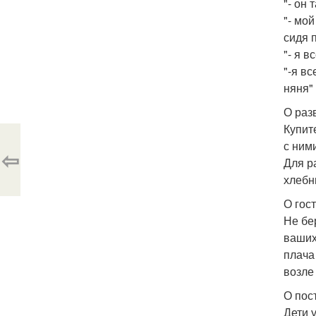
"- он 
"- мо
сидя 
"- я в
"-я в
няня"
О раз
Купит
с ним
⇦
Для р
хлебн
О гос
Не бе
ваших
плача
возле
О пос
Дети 