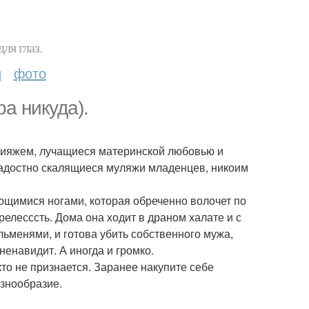
ля глаз.
и
фото
а никуда).
кияжем, лучащиеся материнской любовью и
радостно скалящиеся муляжи младенцев, никоим
щимися ногами, которая обреченно волочет по
елесссть. Дома она ходит в драном халате и с
ьменями, и готова убить собственного мужа,
 ненавидит. А иногда и громко.
кто не признается. Заранее накупите себе
азнообразие.