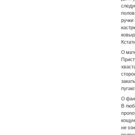
следу
полов
ручки
кастр
ковыр
Кстат
О мат
Прист
хваст
сторо
закат
пугаю
О фан
В люб
пропо
кощун
не оз
подве