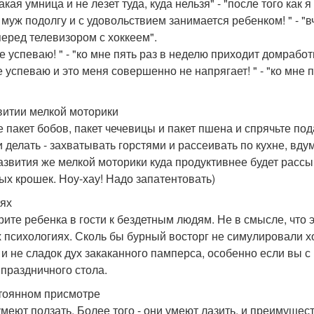
такая умница и не лезет туда, куда нельзя" - "после того ка
й муж подолгу и с удовольствием занимается ребенком! " - "
перед телевизором с хоккеем".
се успеваю! " - "ко мне пять раз в неделю приходит домрабо
се успеваю и это меня совершенно не напрягает! " - "ко мне
витии мелкой моторики
е пакет бобов, пакет чечевицы и пакет пшена и спрячьте по
и делать - захватывать горстями и рассеивать по кухне, вд
азвития же мелкой моторики куда продуктивнее будет расс
ых крошек. Ноу-хау! Надо запатентовать)
тях
рите ребенка в гости к бездетным людям. Не в смысле, что э
 психологиях. Сколь бы бурный восторг не симулировали хоз
 и не сладок дух закаканного памперса, особенно если вы 
 праздничного стола.
тоянном присмотре
умеют ползать. Более того - они умеют лазить, и преимущес