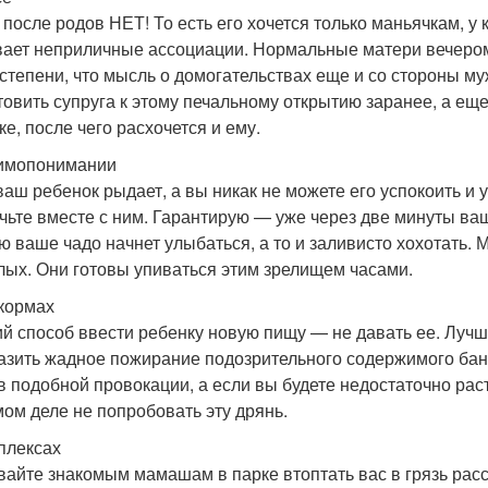
 после родов НЕТ! То есть его хочется только маньячкам, у
ает неприличные ассоциации. Нормальные матери вечером
 степени, что мысль о домогательствах еще и со стороны 
товить супруга к этому печальному открытию заранее, а еще
ке, после чего расхочется и ему.
имопонимании
ваш ребенок рыдает, а вы никак не можете его успокоить и у
чьте вместе с ним. Гарантирую — уже через две минуты ва
ю ваше чадо начнет улыбаться, а то и заливисто хохотать
лых. Они готовы упиваться этим зрелищем часами.
кормах
й способ ввести ребенку новую пищу — не давать ее. Лучш
азить жадное пожирание подозрительного содержимого бан
в подобной провокации, а если вы будете недостаточно рас
мом деле не попробовать эту дрянь.
плексах
вайте знакомым мамашам в парке втоптать вас в грязь рас