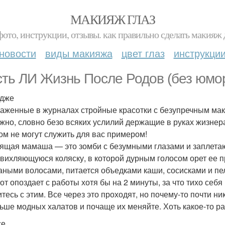
МАКИЯЖ ГЛАЗ
фото, инструкции, отзывы. как правильно сделать макияж д
новости
виды макияжа
цвет глаз
инструкци
Есть ЛИ Жизнь После Родов (без юмор
идже
аженные в журналах стройные красотки с безупречным ма
жно, словно безо всяких услилий держащие в руках жизне
ом не могут служить для вас примером!
ящая мамаша — это зомби с безумными глазами и заплетаю
 вихляющуюся коляску, в которой дурным голосом орет ее пр
аными волосами, питается объедками каши, сосисками и пел
от опоздает с работы хотя бы на 2 минуты, за что тихо себя
тесь с этим. Все через это проходят, но почему-то почти ни
ьше модных халатов и почаще их меняйте. Хоть какое-то р
се