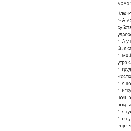
маме 
Ключ-
"- А 
субст
удалос
"- А у
был с
"- Мой
утра с
"- гру
жестк
"- я н
"- ис
ночью
покры
"- я 
"- он 
еще, ч