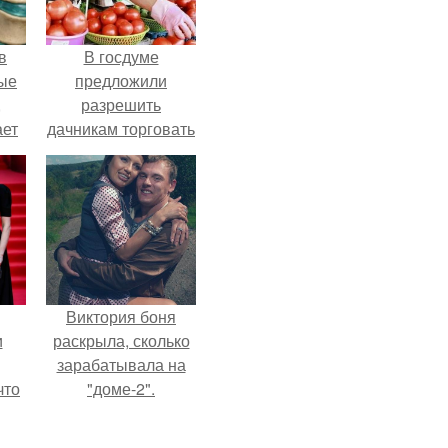
в
В госдуме
ые
предложили
,
разрешить
ает
дачникам торговать
ть
своей
ые
сельхозпродукцией
в людных местах.
Виктория боня
и
раскрыла, сколько
зарабатывала на
что
"доме-2".
иты