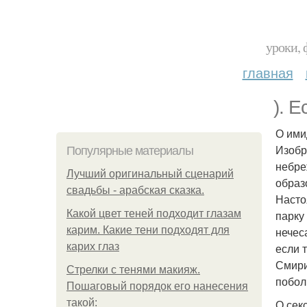
уроки, 
главная
). 
О им
Изобр
Популярные материалы
небре
Лучший оригинальный сценарий
образ
свадьбы - арабская сказка.
Насто
Какой цвет теней подходит глазам
парку
карим. Какие тени подходят для
нечес
карих глаз
если т
Смири
Стрелки с тенями макияж.
побол
Пошаговый порядок его нанесения
такой:
О сек