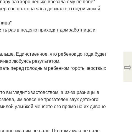
к я пару раз хорошенько врезала ему по попе"
вчера он полтора часа держал его под мышкой,
тница"
 пять раз в неделю приходят домработница и
дальше. Единственное, что ребенок до года будет
умчиво любуясь результатом.
⇨
ыпать перед голодным ребенком горсть черствых
то выглядит хвастовством, а из-за разницы в
яева, им вовсе не трогателен звук детского
с милой улыбкой меняете его прямо на их диване
твенно куда им не надо. Поэтому куда не надо