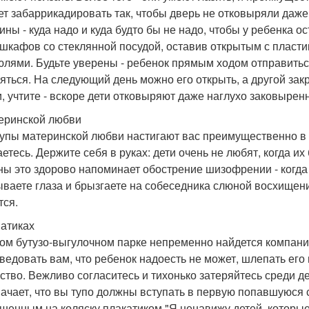
ет забаррикадировать так, чтобы дверь не отковыряли даже
ины - куда надо и куда будто бы не надо, чтобы у ребенка 
 шкафов со стеклянной посудой, оставив открытым с пласти
юлями. Будьте уверены - ребенок прямым ходом отправиться
яться. На следующий день можно его открыть, а другой зак
и, учтите - вскоре дети отковыряют даже наглухо заковырен
еринской любви
упы материнской любви настигают вас преимущественно в дв
аетесь. Держите себя в руках: дети очень не любят, когда их
ны это здорово напоминает обострение шизофрении - когда
ываете глаза и брызгаете на собеседника слюной восхищен
тся.
атиках
ом бутузо-выгулочном парке непременно найдется компания
ведовать вам, что ребенок надоесть не может, шлепать его п
ство. Вежливо согласитесь и тихонько затеряйтесь среди д
начает, что вы тупо должны вступать в первую попавшуюся с
шенным на коляску плакатиком "Я ненавижу детей, которые п