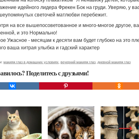
ажение идейного лидера Фрекен Бок на груди. Уверяю, у ва
шеупомянутых светочей матлюбви перебежит.
тря на все вышепосоветованное и много-многое другое, ва
ленной, и это Нормально!
ое Ужасное - месяцам к десяти вам будет глубоко на это плев
ого ваша хитрая улыбка и гадский характер
и:
макияж глаз в домашних условиях
,
вечерний макияж глаз
,
дневной макияж глаз
авилось? Поделитесь с друзьями!