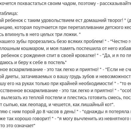
хочется похвастаться своим чадом, поэтому - рассказывайт
таблица:
мой ребенок с таким удовольствием ест домашний творог! " (д
анцию, которая поулчается при перетапливании детского ке
ь впихнуть в него целых три ложки. "
 нашего зубы прорезались безо всяких проблем! " - "Честно 
плошным кошмаром, и моя память поспешила от него избав
 ребенок с рождеиня спит в своей кроватке! " - "Да, и я по п
даюсь и беру к себе в постель"
дное вскармливание - это так легко и приятно! " - "Если не 
ой диеты, затачиваемых о вашу грудь зубов и невозможности
ошу его на руках только при крайней необходимости! " - "то е
кусственное вскармливание - это так легко и приятно! " - "
 вылезать из теплой постели и плестись готовить смесь, пос
т сыпью, как леопард, и чешется, как лишайный кот".
гуляю с ним порой до 8 часов в день! " - "однажды я потеря
уже так хорошо говорит! " - "я могу вычленить из невнятного п
то это означает"