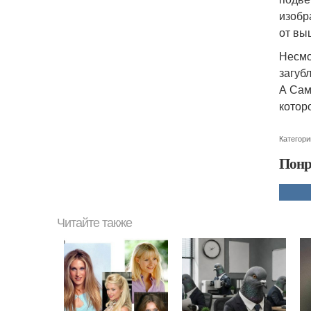
изобр
от вы
Несмо
загуб
А Сам
котор
Категори
Понр
Читайте также