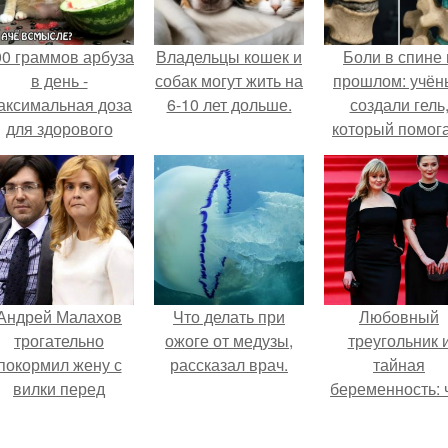
00 граммов арбуза
Владельцы кошек и
Боли в спине 
в день -
собак могут жить на
прошлом: учён
аксимальная доза
6-10 лет дольше.
создали гель
для здорового
который помог
взрослого,
восстанавлива
предупредили
межпозвоночн
врачи.
диски.
Андрей Малахов
Что делать при
Любовный
трогательно
ожоге от медузы,
треугольник 
покормил жену с
рассказал врач.
тайная
вилки перед
беременность: 
камерой, вызвав
скрывает
умиление у
наследница Ник