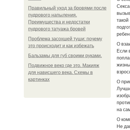
Секса
Правильный уход за бровями после
вызыв
пудрового напыления.
такой
Преимущества и недостатки
подго
пудрового татуажа бровей
ребен
Проблема засохшей туши: почему
О вза
это происходит и как избежать
Если 
Бальзамы для губ своими руками.
попла
жизнь
Подвижное веко где это. Макияж
взрос
для нависшего века. Схемы в
картинках
О при
Лучши
изобр
проти
на са
О ком
Не да