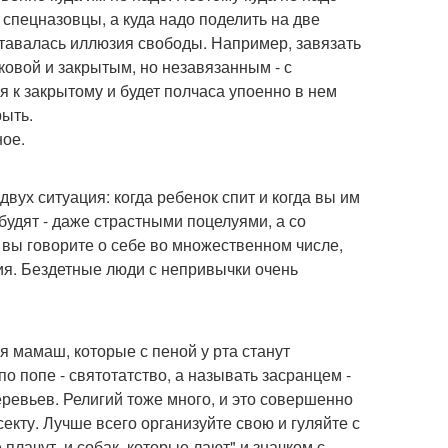
 спецназовцы, а куда надо поделить на две
оставалась иллюзия свободы. Например, завязать
ковой и закрытым, но незавязанным - с
 к закрытому и будет полчаса упоенно в нем
рыть.
ное.
ух ситуация: когда ребенок спит и когда вы им
 будят - даже страстными поцелуями, а со
 вы говорите о себе во множественном числе,
ия. Бездетные люди с непривычки очень
 мамаш, которые с пеной у рта станут
о попе - святотатство, а называть засранцем -
еревьев. Религий тоже много, и это совершенно
екту. Лучше всего организуйте свою и гуляйте с
лачут, и собак, которые лают" и значком с