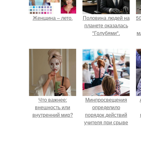
Женщина – лето.
Половина людей на
5
планете оказалась
"Голубями".
м
Что важнее:
Минпросвещения
внешность или
определило
внутренний мир?
порядок действий
учителя при срыве
урока.