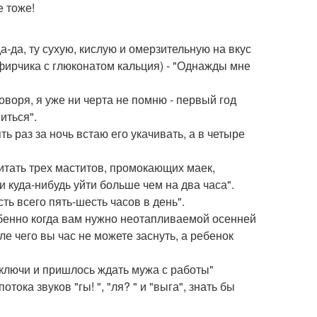
е тоже!
а-да, ту сухую, кислую и омерзительную на вкус
фирчика с глюконатом кальция) - "Однажды мне
говоря, я уже ни черта не помню - первый год
иться".
ять раз за ночь встаю его укачивать, а в четыре
считать трех маститов, промокающих маек,
 куда-нибудь уйти больше чем на два часа".
сть всего пять-шесть часов в день".
особенно когда вам нужно неотапливаемой осенней
ле чего вы час не можете заснуть, а ребенок
ла ключи и пришлось ждать мужа с работы"
отока звуков "гы! ", "ля? " и "выга", знать бы