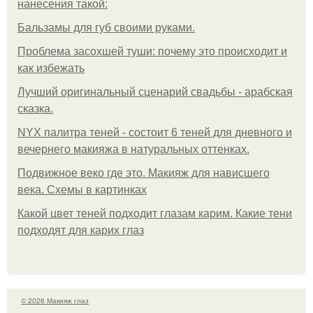
нанесения такой:
Бальзамы для губ своими руками.
Проблема засохшей туши: почему это происходит и
как избежать
Лучший оригинальный сценарий свадьбы - арабская
сказка.
NYX палитра теней - состоит 6 теней для дневного и
вечернего макияжа в натуральных оттенках.
Подвижное веко где это. Макияж для нависшего
века. Схемы в картинках
Какой цвет теней подходит глазам карим. Какие тени
подходят для карих глаз
© 2026 Макияж глаз