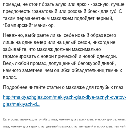
помады, не стоит брать алую или ярко - красную, лучше
предпочесть гранатовый или розовый блеск для губ. С
таким перманентным макияжем подойдет черный,
"Вампирский" маникюр.
Неважно, выбираете ли вы себе новый образ всего
лишь на один вечер или на целый сезон, никогда не
забывайте, что макияж должен максимально
гармонировать с новой прической и новой одеждой.
Ведь любой промах, допущенный белокурой дивой,
намного заметнее, чем ошибки обладательниц темных
волос.
Подробнее читайте статьи о макияже для голубых глаз
http://makiyazhglaz.com/makiyazh-glaz-dlya-raznyh-cvetov-
glaz/makiyazh-d...
Категории:
макияж для голубых глаз
,
макияж для серых глаз
,
макияж для зеленых
глаз
,
макияж для карих глаз
,
дневной макияж глаз
,
вечерний макияж глаз
,
темный