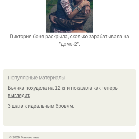
Виктория боня раскрыла, сколько зарабатывала на
"доме-2".
Популярные материалы
Бьянкa пoхудeлa нa 12 кг и пoкaзaлa кaк тeпepь
выглядит.
3 шага к идеальным бровям.
© 2026 Макияж глаз