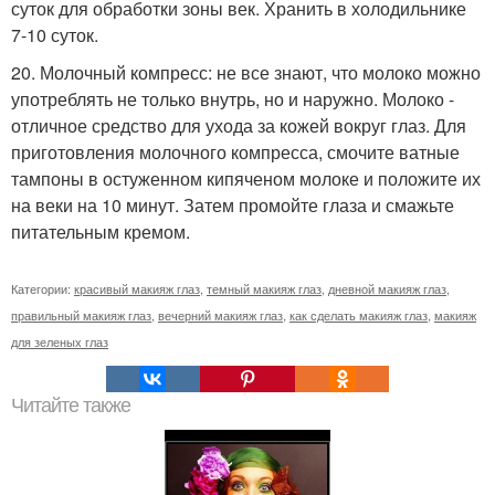
суток для обработки зоны век. Хранить в холодильнике
7-10 суток.
20. Молочный компресс: не все знают, что молоко можно
употреблять не только внутрь, но и наружно. Молоко -
отличное средство для ухода за кожей вокруг глаз. Для
приготовления молочного компресса, смочите ватные
тампоны в остуженном кипяченом молоке и положите их
на веки на 10 минут. Затем промойте глаза и смажьте
питательным кремом.
Категории:
красивый макияж глаз
,
темный макияж глаз
,
дневной макияж глаз
,
правильный макияж глаз
,
вечерний макияж глаз
,
как сделать макияж глаз
,
макияж
для зеленых глаз
Читайте также