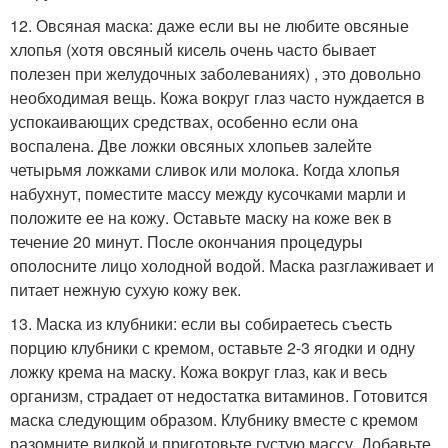
12. Овсяная маска: даже если вы не любите овсяные
хлопья (хотя овсяный кисель очень часто бывает
полезен при желудочных заболеваниях) , это довольно
необходимая вещь. Кожа вокруг глаз часто нуждается в
успокаивающих средствах, особенно если она
воспалена. Две ложки овсяных хлопьев залейте
четырьмя ложками сливок или молока. Когда хлопья
набухнут, поместите массу между кусочками марли и
положите ее на кожу. Оставьте маску на коже век в
течение 20 минут. После окончания процедуры
ополосните лицо холодной водой. Маска разглаживает и
питает нежную сухую кожу век.
13. Маска из клубники: если вы собираетесь съесть
порцию клубники с кремом, оставьте 2-3 ягодки и одну
ложку крема на маску. Кожа вокруг глаз, как и весь
организм, страдает от недостатка витаминов. Готовится
маска следующим образом. Клубнику вместе с кремом
разомните вилкой и приготовьте густую массу. Добавьте