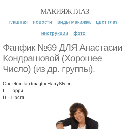
МАКИЯЖ ГЛАЗ
главная
новости
виды макияжа
цвет глаз
инструкции
фото
Фанфик №69 ДЛЯ Анастасии
Кондрашовой (Хорошее
Число) (из др. группы).
OneDirection imagineHarryStyles
Г – Гарри
Н – Настя