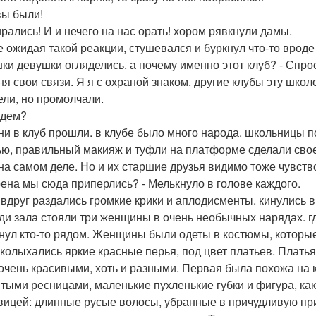
вы были!
ирались! И и нечего на нас орать! хором рявкнули дамы.
не ожидая такой реакции, стушевался и буркнул что-то вроде
ки девушки огляделись. а почему именно этот клуб? - Спрос
ня свои связи. Я я с охраной знаком. другие клубы эту школо
ели, но промолчали.
идем?
ни в клуб прошли. в клубе было много народа. школьницы п
ью, правильный макияж и туфли на платформе сделали свое
на самом деле. Но и их старшие друзья видимо тоже чувство
рена мы сюда приперлись? - Мелькнуло в голове каждого.
 вдруг раздались громкие крики и аплодисменты. кинулись 
ди зала стояли три женщины в очень необычных нарядах. гд
нул кто-то рядом. Женщины были одеты в костюмы, которы
 колыхались яркие красные перья, под цвет платьев. Плат
очень красивыми, хоть и разными. Первая была похожа на 
тыми ресницами, маленькие пухленькие губки и фигура, как
вицей: длинные русые волосы, убранные в причудливую при