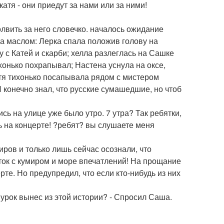
катя - они приедут за нами или за ними!
олвить за него словечко. началось ожидание
на маслом: Лерка спала положив голову на
 с Катей и скарби; хелла разлеглась на Сашке
ихонько похрапывал; Настена уснула на оксе,
стя тихонько посапывала рядом с мистером
Я конечно знал, что русские сумашедшие, но чтоб
ись на улице уже было утро. 7 утра? Так ребятки,
ь на концерте! ?ребят? вы слушаете меня
иров и только лишь сейчас осознали, что
ток с кумиром и море впечатлений! На прощание
ерте. Но предупредил, что если кто-нибудь из них
 урок вынес из этой истории? - Спросил Саша.