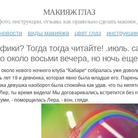
МАКИЯЖ ГЛАЗ
фото, инструкции, отзывы. как правильно сделать макияж д
новости
виды макияжа
цвет глаз
инструкци
фики? Тогда тогда читайте! .июль. с
о около восьми вечера, но ночь еще
 около нового ночного клуба "Кабаре" собралась уже довол
ь лет 19 и девчонка, которая явно была младше его. Парень 
ка девушка наоборот была спокойна как удав. что ты кипят
! Лер, ты время видела! Мы договаривались встретится без п
уми, - поморщилась Лера, - вон, гляди.