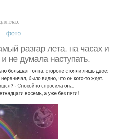
ля глаз.
и
фото
амый разгар лета. на часах и
 и не думала наступать.
ьно большая толпа. стороне стояли лишь двое:
нервничал, было видно, что он кого-то ждет.
ишся? - Спокойно спросила она.
ятнадцати восемь, а уже без пяти!