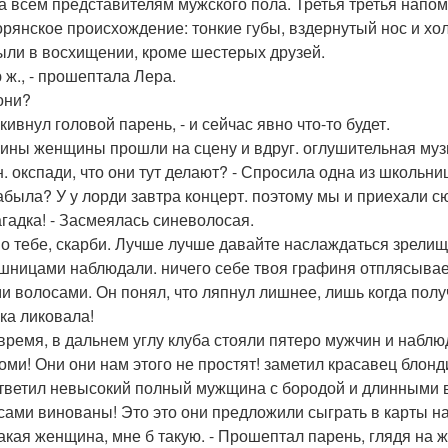
за всем представителям мужского пола. Третья третья нап
орянское происхождение: тонкие губы, вздернутый нос и хо
ыли в восхищении, кроме шестерых друзей.
 ж., - прошептала Лера.
 они?
- кивнул головой парень, - и сейчас явно что-то будет.
ны женщины прошли на сцену и вдруг. оглушительная музы
н. окспади, что они тут делают? - Спросила одна из школьни
забыла? У у лорди завтра концерт. поэтому мы и приехали сю
загадка! - Засмеялась синеволосая.
но тебе, скарби. Лучше лучше давайте наслаждаться зрел
шницами наблюдали. ничего себе твоя графиня отплясывает
и волосами. Он понял, что ляпнул лишнее, лишь когда полу
ка ликовала!
 время, в дальнем углу клуба стояли пятеро мужчин и наблю
томи! Они они нам этого не простят! заметил красавец блонд
тветил невысокий полный мужщина с бородой и длинными 
 сами винованы! Это это они предложили сыграть в карты на 
 какая женщина, мне б такую. - Прошептал парень, глядя на 