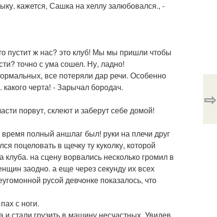
ыку. кажется, Сашка на хеллу залюбовался., -
кто пустит ж нас? это клуб! Мы мы пришли чтобы
ти? точно с ума сошел. Ну, ладно!
нормальных, все потеряли дар речи. Особенно
какого черта! - Зарычал бородач.
⇨
части порвут, склеют и заберут себе домой!
о время полный аншлаг был! руки на плечи друг
ся поцеловать в щечку ту куколку, которой
 клуба. на сцену ворвались несколько громил в
енщин заодно. а еще через секунду их всех
неугомонной русой девчонке показалось, что
пах с ноги.
а и стали грузить в машину несчастных. Увидев