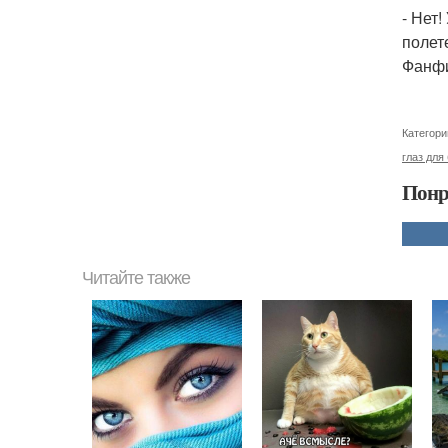
- Нет!
полет
Фанф
Категори
глаз для
Понр
Читайте также