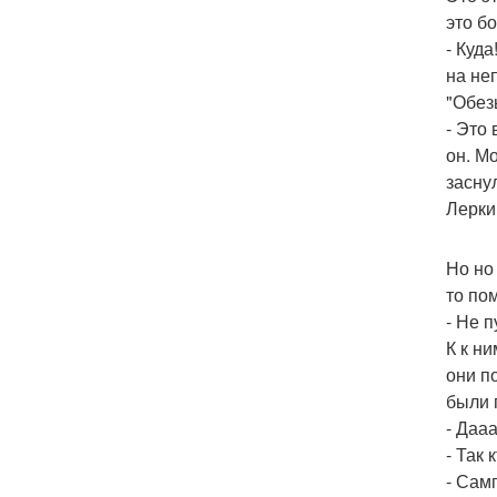
это б
- Куд
на не
"Обез
- Это
он. М
засну
Лерки
Но но
то по
- Не п
К к н
они п
были 
- Даа
- Так
- Сам