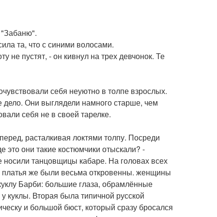
 "Забаню".
ила та, что с синими волосами.
ту не пустят, - он кивнул на трех девчонок. Те
очувствовали себя неуютно в толпе взрослых.
 дело. Они выглядели намного старше, чем
вали себя не в своей тарелке.
вперед, расталкивая локтями толпу. Посреди
е это они такие костюмчики отыскали? -
е носили танцовщицы кабаре. На головах всех
ья платья же были весьма откровенны. женщины
куклу Барби: большие глаза, обрамлённые
 у куклы. Вторая была типичной русской
ческу и большой бюст, который сразу бросался