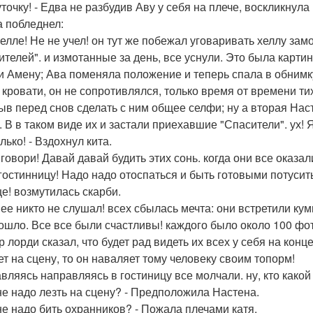
точку! - Едва не разбудив Аву у себя на плече, воскликнула 
 побледнел:
келле! Не не учел! он тут же побежал уговаривать хеллу зам
ителей". и измотанные за день, все уснули. Это была карти
и Амену; Ава поменяла положение и теперь спала в обнимку
а кровати, он не сопротивлялся, только время от времени т
ыв перед снов сделать с ним общее селфи; ну а вторая На
. В в таком виде их и застали приехавшие "Спасители". ух! 
лько! - Вздохнул кита.
 говори! Давай давай будить этих сонь. когда они все оказал
 гостинницу! Надо надо отоспаться и быть готовыми потусит
е! возмутилась скарби.
 ее никто не слушал! всех сбылась мечта: они встретили кум
ошло. Все все были счастливы! каждого было около 100 фо
 лорди сказал, что будет рад видеть их всех у себя на конц
ет на сцену, то он наваляет тому человеку своим топорм!
вляясь направляясь в гостиницу все молчали. ну, кто какой
 не надо лезть на сцену? - Предположила Настена.
 не надо бить охранников? - Пожала плечами катя.