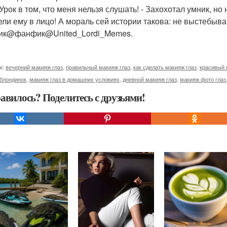
 Урок в том, что меня нельзя слушать! - Захохотал умник, но
ели ему в лицо! А мораль сей истории такова: не выстебыва
ик@фанфик@United_Lordi_Memes.
и:
вечерний макияж глаз
,
правильный макияж глаз
,
как сделать макияж глаз
,
красивый 
 блондинок
,
макияж глаз в домашних условиях
,
дневной макияж глаз
,
макияж фото глаз
авилось? Поделитесь с друзьями!