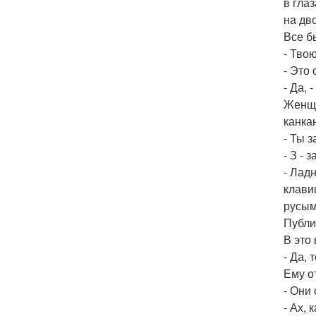
в гла
на дв
Все б
- Твою
- Это
- Да, 
Женщи
канка
- Ты 
- З - 
- Лад
клави
русым
Публи
В это
- Да, 
Ему о
- Они
- Ах,