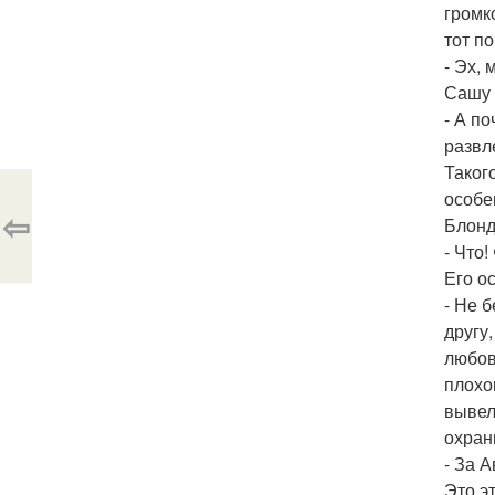
громк
тот по
- Эх, 
Сашу 
- А п
развл
Таког
особе
⇦
Блонд
- Что
Его о
- Не 
другу
любов
плохо
вывел
охран
- За А
Это э