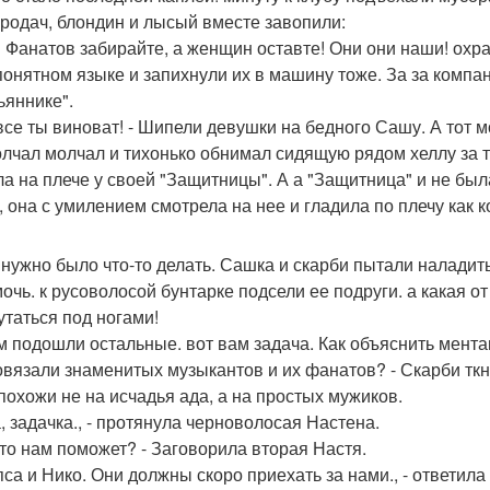
ородач, блондин и лысый вместе завопили:
а! Фанатов забирайте, а женщин оставте! Они они наши! охра
понятном языке и запихнули их в машину тоже. За за компан
ьяннике".
 все ты виноват! - Шипели девушки на бедного Сашу. А тот м
олчал молчал и тихонько обнимал сидящую рядом хеллу за тал
ла на плече у своей "Защитницы". А а "Защитница" и не был
, она с умилением смотрела на нее и гладила по плечу как к
 нужно было что-то делать. Сашка и скарби пытали наладить
мочь. к русоволосой бунтарке подсели ее подруги. а какая о
утаться под ногами!
им подошли остальные. вот вам задача. Как объяснить мента
овязали знаменитых музыкантов и их фанатов? - Скарби ткн
похожи не на исчадья ада, а на простых мужиков.
а, задачка., - протянула черноволосая Настена.
 кто нам поможет? - Заговорила вторая Настя.
пса и Нико. Они должны скоро приехать за нами., - ответила