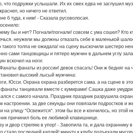
о, что подружки услышали. Их их смех едва не заглушил муз
краснел, но ничего не ответил.
мне б туда, к ним! - Сказала русоволосая.
осенило:
очему бы и нет? Погнали!погнали! совсем с ума сошел? Кто 
ечься. неужели мы должны отказать себе в маленькой шалос
о такого толпа не ожидала! на сцену выскочили шестеро не
нно сами танцовщицы и пятеро мужчин в дальнем углу зала. 
ин вскочил на ноги:
! Фанаты фанаты из россии! девок спасать! Они ж бедняг на 
становил высокий лысый мужчина:
беги, Юсси. Охрана охрана разберется сама. а на сцене в эт
, фанаты танцевали вместе с кумирами! Сашка даже умудрил
ался с самого начала. Праздник праздник разрушила охрана
м настроении. за две секунды они повязали подростков и ж
и на улицу "Освежится". этом бы все и кончилось, но этой 
ник причинил боль ее любимой клавишнице.
ву и двор стреляю в упор! - Завопила та, и дала охраннику в 
то стало последней каплей! минуту к клубу подъехали мусор