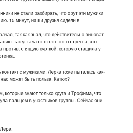
нники не стали разбирать, что орут эти мужики
ию. 15 минут, наши друзья сидели в
олчал, так как знал, что действительно виноват
ию. так устала от всего этого стресса, что
а против. спящую курткой, которую стащила у
отенка.
 контакт с мужиками. Лерка тоже пыталась как-
т нас может быть польза, Катюх?
м, которые знают только круга и Трофима, что
ула пальцем в участников группы. Сейчас они
 Лера.