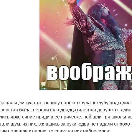
на пальцем куда-то заспину парню ткнула. к клубу подходи
шерстая была. переди шла двадцатилетняя девушка с длинн
лись ярко-синие пряди в ее прическе. ней шли три школьниц
вали шум. из них, взявшись за руки, едва не падали от хохо
они подошли к парню, то сразу на них набросился: