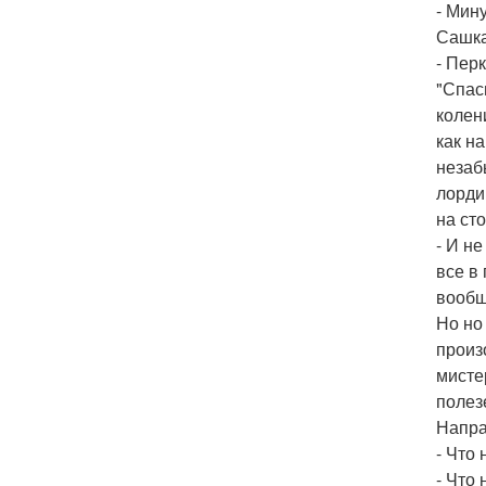
- Мину
Сашка
- Пер
"Спас
колен
как н
незаб
лорди
на сто
- И не
все в
вообщ
Но но
произ
мистер
полез
Напра
- Что
- Что