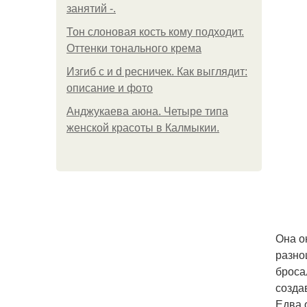
занятий -.
Тон слоновая кость кому подходит.
Оттенки тонального крема
Изгиб c и d ресничек. Как выглядит:
описание и фото
Анджукаева аюна. Четыре типа
женской красоты в Калмыкии.
Она о
разно
броса
созда
Едва 