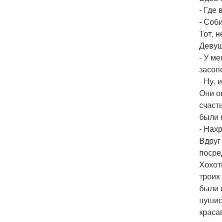
- Где 
- Соб
Тот, 
Девуш
- У ме
засоп
- Ну, 
Они о
счаст
были 
- Нах
Вдруг
посре
Хохот
троих
были 
пушис
краса