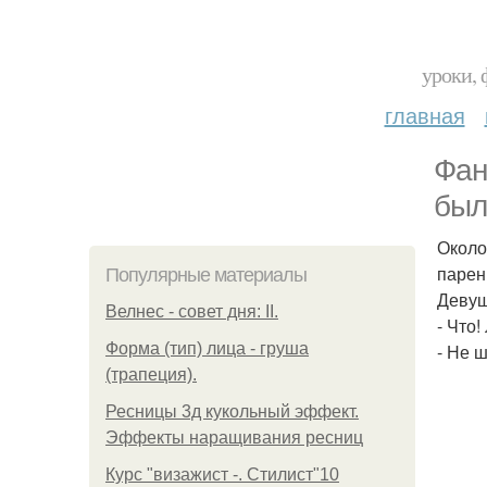
уроки, 
главная
Фан
был
Около
парен
Популярные материалы
Девуш
Велнес - совет дня: II.
- Что
Форма (тип) лица - груша
- Не ш
(трапеция).
Ресницы 3д кукольный эффект.
Эффекты наращивания ресниц
Курс "визажист -. Стилист"10