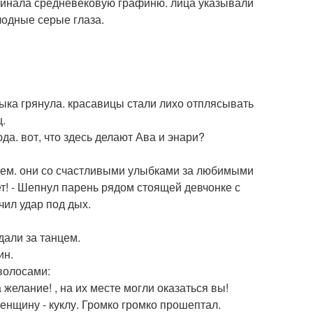
оминала средневековую графиню. лица указывали
лодные серые глаза.
ка грянула. красавицы стали лихо отплясывать
ц.
да. вот, что здесь делают Ава и энари?
ищем. они со счастливыми улыбками за любимыми
! - Шепнул парень рядом стоящей девчонке с
чил удар под дых.
дали за танцем.
ин.
волосами:
желание! , на их месте могли оказаться вы!
женщину - куклу. Громко громко прошептал.