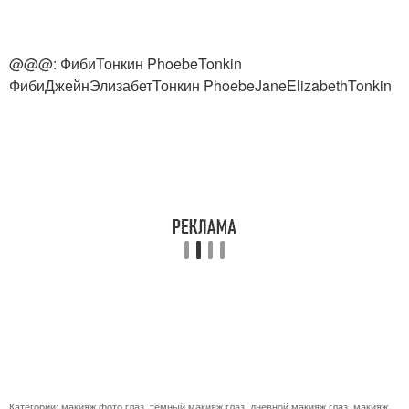
@@@: ФибиТонкин PhoebeTonkin
ФибиДжейнЭлизабетТонкин PhoebeJaneElizabethTonkin
Категории:
макияж фото глаз
,
темный макияж глаз
,
дневной макияж глаз
,
макияж