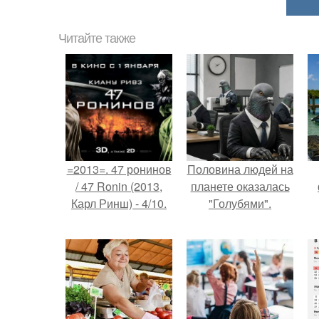
Читайте также
=2013=. 47 ронинов
Половина людей на
/ 47 Ronin (2013,
планете оказалась
Карл Ринш) - 4/10.
"Голубями".