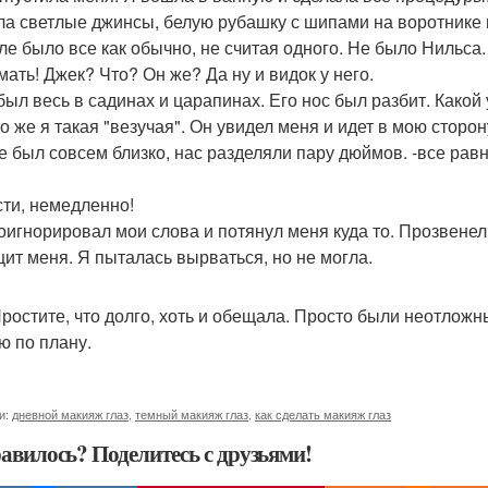
ла светлые джинсы, белую рубашку с шипами на воротнике 
ле было все как обычно, не считая одного. Не было Нильса.
мать! Джек? Что? Он же? Да ну и видок у него.
был весь в садинах и царапинах. Его нос был разбит. Какой 
о же я такая "везучая". Он увидел меня и идет в мою сторон
е был совсем близко, нас разделяли пару дюймов. -все равн
сти, немедленно!
оигнорировал мои слова и потянул меня куда то. Прозвенел 
щит меня. Я пыталась вырваться, но не могла.
 Простите, что долго, хоть и обещала. Просто были неотлож
ю по плану.
и:
дневной макияж глаз
,
темный макияж глаз
,
как сделать макияж глаз
авилось? Поделитесь с друзьями!