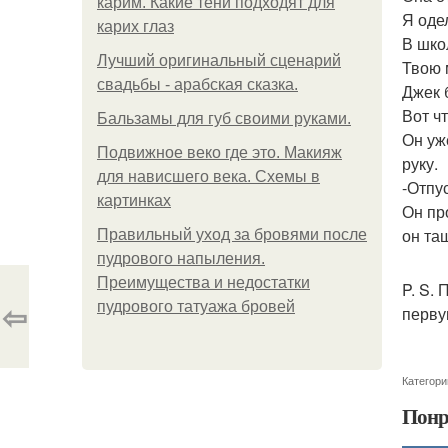
карим. Какие тени подходят для
Я оде
карих глаз
В шко
Лучший оригинальный сценарий
Твою 
свадьбы - арабская сказка.
Джек 
Вот чт
Бальзамы для губ своими руками.
Он уж
Подвижное веко где это. Макияж
руку.
для нависшего века. Схемы в
-Отпу
картинках
Он пр
он та
Правильный уход за бровями после
пудрового напыления.
Преимущества и недостатки
P. S.
⇦
пудрового татуажа бровей
перву
Категори
Понр