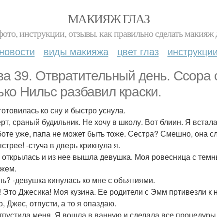
МАКИЯЖ ГЛАЗ
фото, инструкции, отзывы. как правильно сделать макияж д
новости
виды макияжа
цвет глаз
инструкци
ва 39. Отвратительный день. Ссора 
ько Нильс разбавил краски.
готовилась ко сну и быстро уснула.
ерт, сраный будильник. Не хочу в школу. Вот блиин. Я встал
боте уже, папа не может быть тоже. Сестра? Смешно, она 
стрее! -стуча в дверь крикнула я.
 открылась и из нее вышла девушка. Моя ровесница с тем
жем.
ль? -девушка кинулась ко мне с объятиями.
! Это Джесика! Моя кузина. Ее родители с Эмм пртивезли к 
, Джес, отпусти, а то я опаздаю.
тпустила меня. Я вошла в ванную и сделала все процедуры