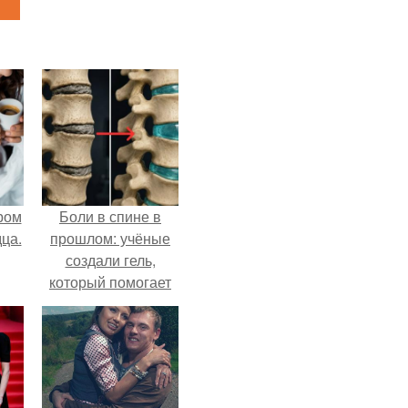
ром
Боли в спине в
ца.
прошлом: учёные
создали гель,
который помогает
восстанавливать
межпозвоночные
диски.