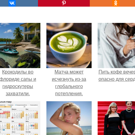
Крокодилы во
Матча может
Пить кофе вече
флориде сапы и
исчезнуть из-за
опасно для серд
гидроскутеры
глобального
захватили.
потепления.