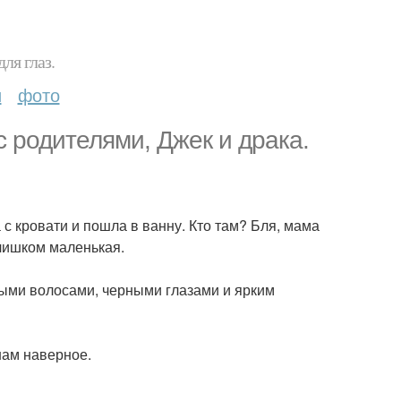
ля глаз.
и
фото
с родителями, Джек и драка.
а с кровати и пошла в ванну. Кто там? Бля, мама
слишком маленькая.
ными волосами, черными глазами и ярким
нам наверное.
.