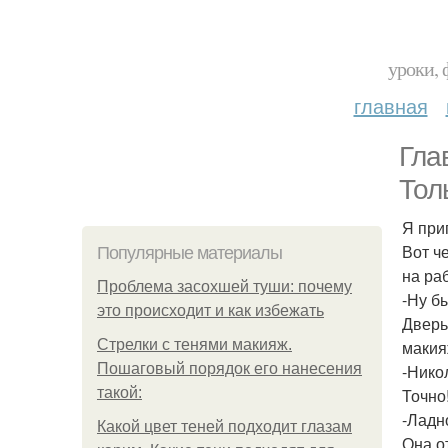
уроки, 
главная
Гла
Тол
Я при
Вот ч
Популярные материалы
на ра
Проблема засохшей туши: почему
-Ну бы
это происходит и как избежать
Дверь
Стрелки с тенями макияж.
макия
Пошаговый порядок его нанесения
-Нико
такой:
Точно
-Ладно
Какой цвет теней подходит глазам
Она о