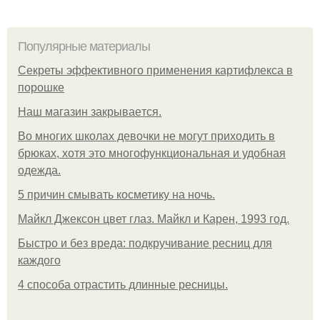
Популярные материалы
Секреты эффективного применения картифлекса в
порошке
Нaш магaзин зaкрывaeтся.
Во многих школах девочки не могут приходить в
брюках, хотя это многофункциональная и удобная
одежда.
5 причин смывать косметику на ночь.
Майкл Джексон цвет глаз. Майкл и Карен, 1993 год.
Быстро и без вреда: подкручивание ресниц для
каждого
4 способа отрастить длинные ресницы.