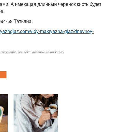
 сами. А имеющая длинный черенок кисть будет
е.
94-58 Татьяна.
kiyazhglaz.com/vidy-makiyazha-glaz/dnevnoy-
 глаз нависшее веко
,
дневной макияж глаз