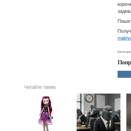
короч
задев
Пишит
Получ
makiy
Категори
Понр
Читайте также