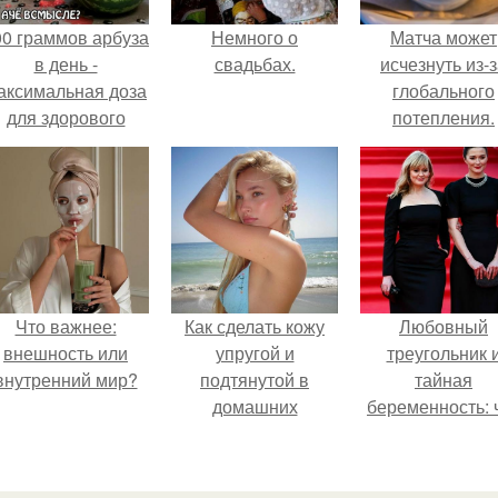
00 граммов арбуза
Немного о
Матча может
в день -
свадьбах.
исчезнуть из-
аксимальная доза
глобального
для здорового
потепления.
взрослого,
предупредили
врачи.
Что важнее:
Как сделать кожу
Любовный
внешность или
упругой и
треугольник 
внутренний мир?
подтянутой в
тайная
домашних
беременность: 
условиях?
скрывает
наследница Ник
Михалкова?