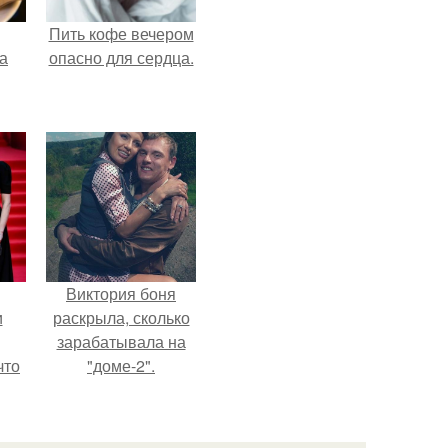
Пить кофе вечером
за
опасно для сердца.
Виктория боня
и
раскрыла, сколько
зарабатывала на
что
"доме-2".
иты