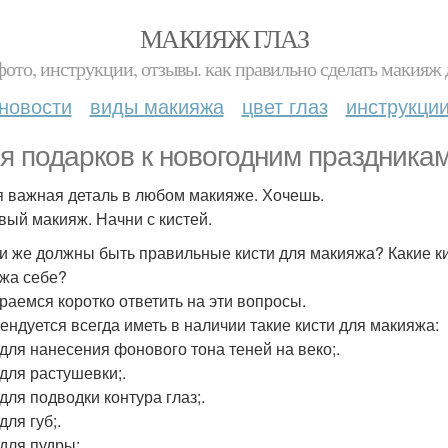
МАКИЯЖ ГЛАЗ
фото, инструкции, отзывы. как правильно сделать макияж д
новости
виды макияжа
цвет глаз
инструкци
я подарков к новогодним праздникам
 важная деталь в любом макияже. Хочешь.
вый макияж. Начни с кистей.
и же должны быть правильные кисти для макияжа? Какие к
жа себе?
раемся коротко ответить на эти вопросы.
ендуется всегда иметь в наличии такие кисти для макияжа:
 для нанесения фонового тона теней на веко;.
 для растушевки;.
для подводки контура глаз;.
для губ;.
для пудры;.