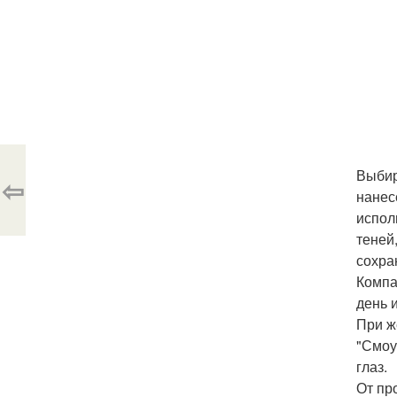
Выбир
⇦
нанес
испол
теней
сохра
Компа
день 
При ж
"Смоу
глаз.
От пр