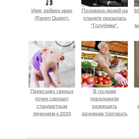
Имя: рейвен квин
Половина людей на
5
(Raven Queen).
планете оказалась
"Голубями".
м
Пересадку свиных
В госдуме
почек сделают
предложили
стандартным
разрешить
лечением к 2033
дачникам торговать
году в Японии.
своей
сельхозпродукцией
в людных местах.