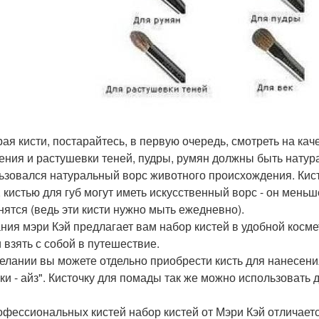
ая кисти, постарайтесь, в первую очередь, смотреть на каче
ения и растушевки теней, пудры, румян должны быть натура
ьзовался натуральный ворс животного происхождения. Кист
, кистью для губ могут иметь искусственный ворс - он мень
нятся (ведь эти кисти нужно мыть ежедневно).
ния мэри Кэй предлагает вам набор кистей в удобной косме
и взять с собой в путешествие.
елании вы можете отдельно приобрести кисть для нанесения
ки - айз". Кисточку для помады так же можно использовать
офессиональных кистей набор кистей от Мэри Кэй отличаетс