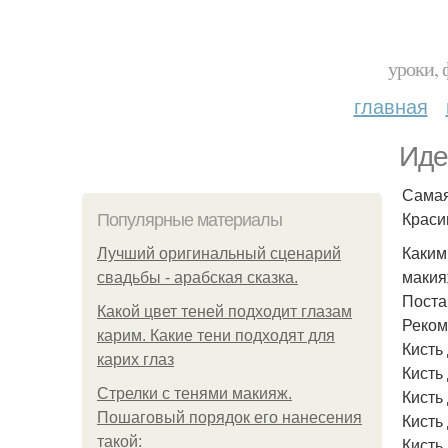
уроки, 
главная
Иде
Самая
Краси
Популярные материалы
Каким
Лучший оригинальный сценарий
макия
свадьбы - арабская сказка.
Поста
Какой цвет теней подходит глазам
Реком
карим. Какие тени подходят для
Кисть
карих глаз
Кисть
Стрелки с тенями макияж.
Кисть 
Пошаговый порядок его нанесения
Кисть 
такой:
Кисть 