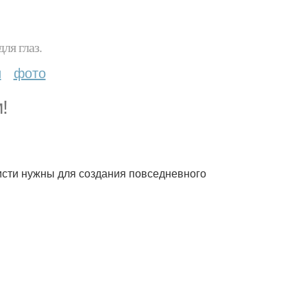
ля глаз.
и
фото
!
исти нужны для создания повседневного