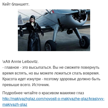
Кейт бланшетт.
\xA9 Annie Leibovitz.
- главное - это высыпаться. Вы не сможете повернуть
время вспять, но вы можете ложиться спать вовремя.
Красота идет изнутри - поэтому здоровье должно быть
превыше всего. Источник.
Подробнее читайте о красивом макияже глаз
http://makiyazhglaz.com/novosti-o-makiyazhe-glaz/krasivyy-
makiyazh-glaz