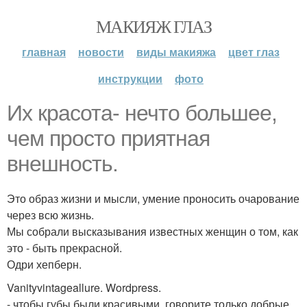
МАКИЯЖ ГЛАЗ
главная
новости
виды макияжа
цвет глаз
инструкции
фото
Их красота- нечто большее,
чем просто приятная
внешность.
Это образ жизни и мысли, умение проносить очарование
через всю жизнь.
Мы собрали высказывания известных женщин о том, как
это - быть прекрасной.
Одри хепберн.
Vanityvintageallure. Wordpress.
- чтобы губы были красивыми, говорите только добрые