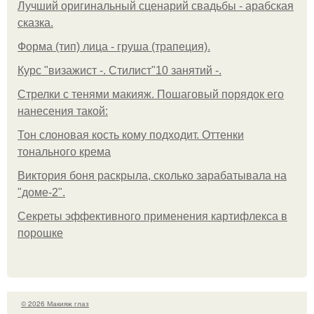
Лучший оригинальный сценарий свадьбы - арабская
сказка.
Форма (тип) лица - груша (трапеция).
Курс "визажист -. Стилист"10 занятий -.
Стрелки с тенями макияж. Пошаговый порядок его
нанесения такой:
Тон слоновая кость кому подходит. Оттенки
тонального крема
Виктория боня раскрыла, сколько зарабатывала на
"доме-2".
Секреты эффективного применения картифлекса в
порошке
© 2026 Макияж глаз