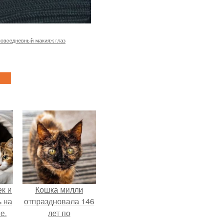
повседневный макияж глаз
к и
Кошка милли
ь на
отпраздновала 146
е.
лет по