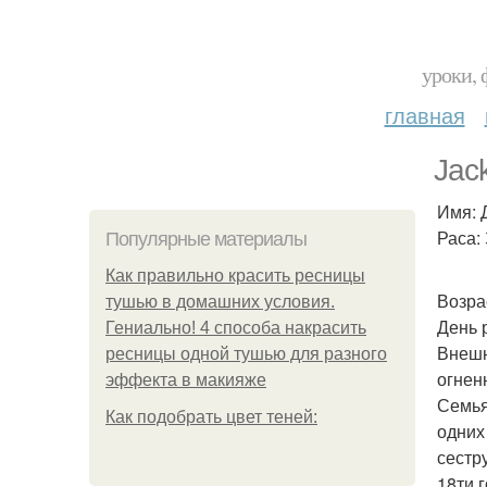
уроки, 
главная
Jack
Имя: 
Раса:
Популярные материалы
Как правильно красить ресницы
Возрас
тушью в домашних условия.
День 
Гениально! 4 способа накрасить
Внешн
ресницы одной тушью для разного
огнен
эффекта в макияже
Семья
Как подобрать цвет теней:
одних 
сестр
18ти 