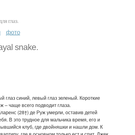
ля глаз.
и
фото
ayal snake.
й глаз синий, левый глаз зеленый. Короткие
ж – чаще всего подводит глаза.
ларенс (28†) де Руж умерли, оставив детей
ебя. В это трудное для мальчика время, его и
крывшийся клуб, где двойняшки и нашли дом. К
артиру, где в основном только ест и спит. Джек