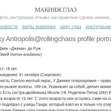
МАКИЯЖ ГЛАЗ
фото, инструкции, отзывы. как правильно сделать макияж д
новости
виды макияжа
цвет глаз
инструкци
y Antropolis@rollingchaos profile portr
Джек «Джекки» де Руж
 Змей (питон-альбинос)
т: 18 лет
рождения: 31 октября (Скорпион)
ость: Светло-желтый окрас. У Джекки гетерохромия – правы
но-рыжие волосы. 169 см. Ухаживает за собой, делает макия
: Есть сестра-двойняшка Молли (18. Родители Питер (29†) К
в возрасте 12 лет. С этого возраста они остались сами на с
у подобрал с улицы Ганди, который взял их в только что от
годами Джекки снял отдельную просторную однокомнатную кв