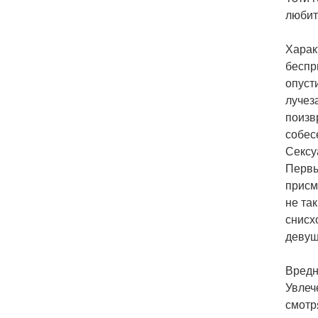
любит
Харак
беспр
опуст
лучез
поизв
собес
Сексу
Первы
присм
не та
снисх
девуш
Вредн
Увлеч
смотр