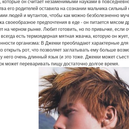
, которые он считает незаменимыми науками в повседневно
тва его родителей оставила на сознании мальчика сильный 
мии людей и мутантов, чтобы как можно безболезненно мучи
ка своеобразное предпочтения в еде - он питается мясом д
ет на черном рынке. Любит готовить, но по привычке, если 
о всегда есть термоядерная мятная жвачка, которую он жует,
нности организма: В Джекки преобладают характерные для 
о открыть рот, что позволяет заглатывать ему больше возмо
у него очень длинный язык (и это тоже. Джекки может съесть
ок может переваривать пищу достаточно долгое время.