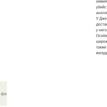
химия
убийс
анато
У Дже
доста
у нег
Особе
широк
также 
желуд
⇦