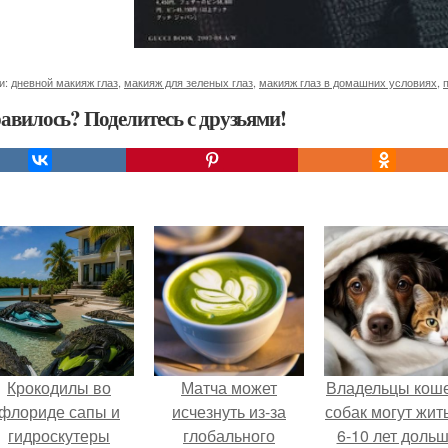
и:
дневной макияж глаз
,
макияж для зеленых глаз
,
макияж глаз в домашних условиях
,
авилось? Поделитесь с друзьями!
Крокодилы во
Матча может
Владельцы коше
флориде сапы и
исчезнуть из-за
собак могут жит
гидроскутеры
глобального
6-10 лет дольш