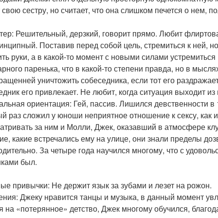
 свою сестру, но считает, что она слишком печется о нем, п
тер: Решительный, дерзкий, говорит прямо. Любит флиртова
инципный. Поставив перед собой цель, стремиться к ней, но
ить руки, а в какой-то момент с новыми силами устремиться
арного паренька, что в какой-то степени правда, но в мысля
ращенней уничтожить собеседника, если тот его раздражает,
едник его привлекает. Не любит, когда ситуация выходит из 
альная ориентация: Гей, пассив. Лишился девственности в 1
й раз сложил у юноши неприятное отношение к сексу, как и
атривать за ним и Молли, Джек, оказавший в атмосфере кл
кие, какие встречались ему на улице, они знали пределы доз
одительно. За четыре года научился многому, что с удоволь
ками был.
ые привычки: Не держит язык за зубами и лезет на рожон.
ения: Джеку нравится танцы и музыка, в данный момент ув
я на «потерянное» детство, Джек многому обучился, благода