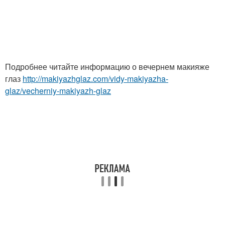
Подробнее читайте информацию о вечернем макияже
глаз
http://makiyazhglaz.com/vidy-makiyazha-
glaz/vecherniy-makiyazh-glaz