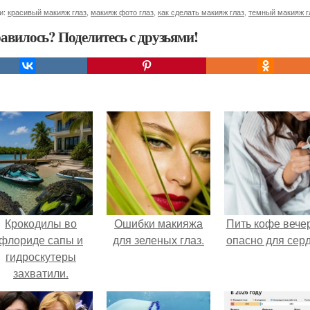
и:
красивый макияж глаз
,
макияж фото глаз
,
как сделать макияж глаз
,
темный макияж г
авилось? Поделитесь с друзьями!
Крокодилы во
Ошибки макияжа
Пить кофе вече
флориде сапы и
для зеленых глаз.
опасно для серд
гидроскутеры
захватили.