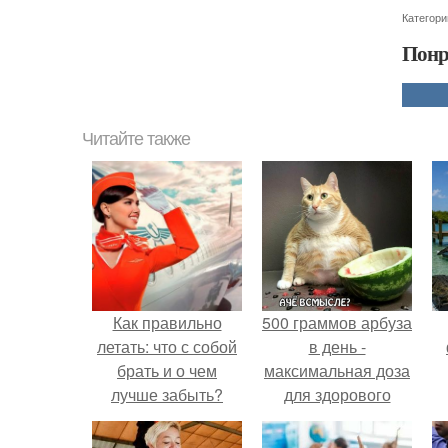
Категори
Понр
Читайте также
Как правильно
500 граммов арбуза
летать: что с собой
в день -
брать и о чем
максимальная доза
лучше забыть?
для здорового
взрослого,
предупредили