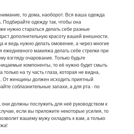
внимание, то дома, наоборот. Вся ваша одежда
. Подбирайте одежду так, чтобы она
кже нужно стараться делать себе разные
идаст дополнительную красоту вашей внешности.
да и ведь нужно делать омовение, а через многие
ля ежедневного макияжа делать себе стрелки при
му взгляду очарование. Только будьте
ницаемые компоненты, то её нужно будет смыть
только на ту часть глаза, которая не видна,
ия. От женщины должен исходить приятный
айте соблазнительные запахи, а для рта - по
, они должны послужить для неё руководством к
 случае, если вы приложите некоторые усилия, то
позволит вашему мужу охладеть к вам, а только
ужа!