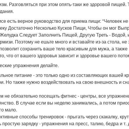
изм. Разговляться при этом опять-таки же здоровой пищей. 
дания.
исе есть верное руководство для приема пищи: "Человек н
еку Достаточно Несколько Кусков Пищи, Чтобы он мог Выпр
 Желудка Следует Заполнить Пищей, Другую Треть - Водой, 
тирмизи. Поэтому не ешьте много и вставайте из-за стола, 
позволит сохранить ваше тело красивым для мужа, а также 
 то, что от вашего здоровья зависит и здоровье вашего пото
еские упражнения делайте.
льное питание - это только одно из составляющих вашей к
ри. Но также нужно воздействовать на свою внешность и сн
.
м не обязательно посещать фитнес - центры, все упражнени
янство. В случае если вы неделю занимались, а потом прио
го мало.
тивные способы тренировок - прыгать через скакалку, крут
 простую зарядку - упражнения на пресс, талию, бедра и т. 