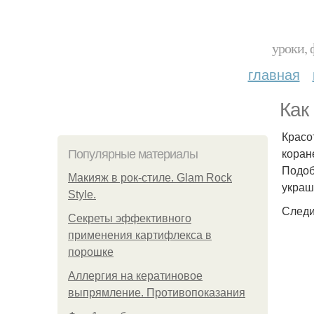
уроки, 
главная
Как
Красо
коран
Популярные материалы
Подоб
Макияж в рок-стиле. Glam Rock
украш
Style.
Следи
Секреты эффективного
применения картифлекса в
порошке
Аллергия на кератиновое
выпрямление. Противопоказания