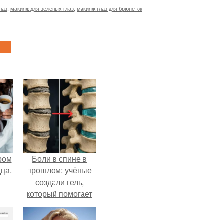
лаз
,
макияж для зеленых глаз
,
макияж глаз для брюнеток
ром
Боли в спине в
ца.
прошлом: учёные
создали гель,
который помогает
восстанавливать
межпозвоночные