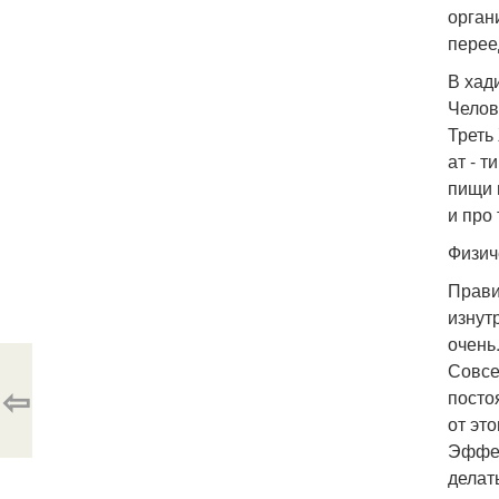
орган
перее
В хад
Челов
Треть
ат - 
пищи 
и про
Физич
Прави
изнут
очень
Совсе
⇦
посто
от это
Эффек
делать