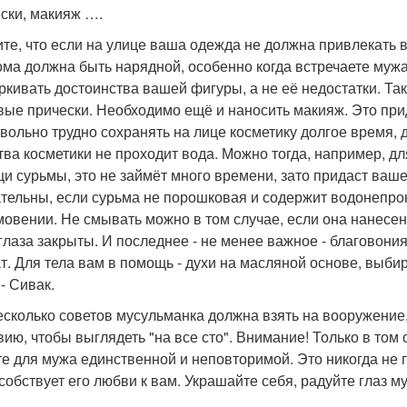
ски, макияж ….
те, что если на улице ваша одежда не должна привлекать 
ома должна быть нарядной, особенно когда встречаете мужа
ркивать достоинства вашей фигуры, а не её недостатки. Та
вые прически. Необходимо ещё и наносить макияж. Это пр
овольно трудно сохранять на лице косметику долгое время, 
тва косметики не проходит вода. Можно тогда, например, д
и сурьмы, это не займёт много времени, зато придаст ваше
тельны, если сурьма не порошковая и содержит водонепро
мовении. Не смывать можно в том случае, если она нанесена 
 глаза закрыты. И последнее - не менее важное - благовон
т. Для тела вам в помощь - духи на масляной основе, выбир
- Сивак.
есколько советов мусульманка должна взять на вооружение
вию, чтобы выглядеть "на все сто". Внимание! Только в том
те для мужа единственной и неповторимой. Это никогда не 
собствует его любви к вам. Украшайте себя, радуйте глаз м