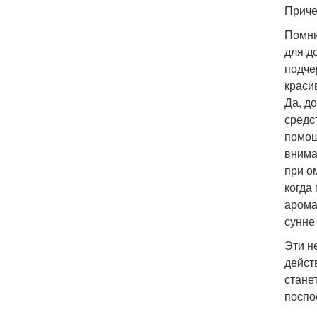
Приче
Помни
для д
подче
краси
Да, д
средс
помощ
внима
при о
когда
арома
сунне 
Эти н
дейст
стане
поспо