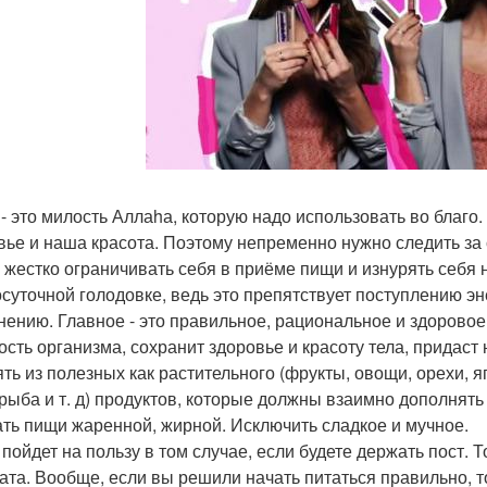
- это милость Аллаhа, которую надо использовать во благо.
вье и наша красота. Поэтому непременно нужно следить за 
 жестко ограничивать себя в приёме пищи и изнурять себя
осуточной голодовке, ведь это препятствует поступлению эн
нению. Главное - это правильное, рациональное и здоровое 
ость организма, сохранит здоровье и красоту тела, придас
ять из полезных как растительного (фрукты, овощи, орехи, я
 рыба и т. д) продуктов, которые должны взаимно дополнять 
ать пищи жаренной, жирной. Исключить сладкое и мучное.
 пойдет на пользу в том случае, если будете держать пост. 
ката. Вообще, если вы решили начать питаться правильно, т