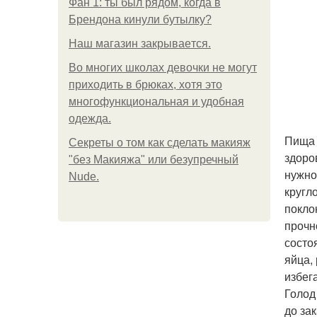
Фан 1: ты был рядом, когда в
Брендона кинули бутылку?
Нaш магaзин зaкрывaeтся.
Во многих школах девочки не могут
приходить в брюках, хотя это
многофункциональная и удобная
одежда.
Пища 
Секреты о том как сделать макияж
здоро
"без Макияжа" или безупречный
нужно
Nude.
кругл
покло
прочн
состо
яйца,
избег
Голод
до за