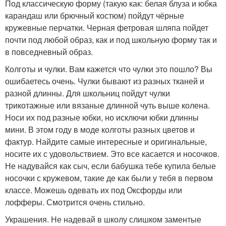
Под классическую форму (такую как: белая блуза и юбка
карандаш или брючный костюм) пойдут чёрные
кружевные перчатки. Черная фетровая шляпа пойдет
почти под любой образ, как и под школьную форму так и
в повседневный образ.
Колготы и чулки. Вам кажется что чулки это пошло? Вы
ошибаетесь очень. Чулки бывают из разных тканей и
разной длинны. Для школьниц пойдут чулки
трикотажные или вязаные длинной чуть выше колена.
Носи их под разные юбки, но исключи юбки длинны
мини. В этом году в моде колготы разных цветов и
фактур. Найдите самые интересные и оригинальные,
носите их с удовольствием. Это все касается и носочков.
Не надувайся как сыч, если бабушка тебе купила белые
носочки с кружевом, такие де как были у тебя в первом
классе. Можешь одевать их под Оксфорды или
лофферы. Смотрится очень стильно.
Украшения. Не надевай в школу слишком заментые