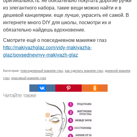
оригинальность. не обязательно покупать дорогие ручки
из элегантного набора. такие вещи можно найти и в
дешевой канцелярии. еще лучше, украсить её самой. В
интернете много DIY для школы, посмотри их и
обязательно найдешь вдохновение.
Смотрите ещё о повседневном макияже глаз
http://makiyazhglaz.com/vidy-makiyazha-
glaz/povsednevnyy-makiyazh-glaz
Категории:
повседневный макияж глаз
,
как сделать макияж глаз
,
дневной макияж
глаз
,
красивый макияж глаз
Читайте также