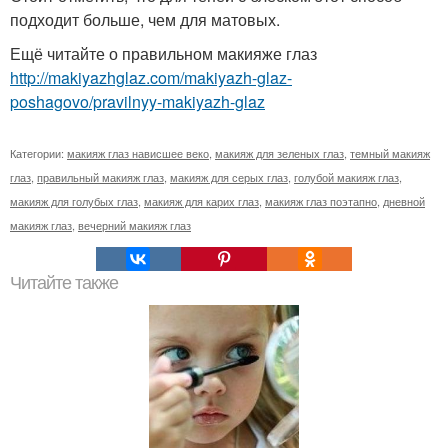
подходит больше, чем для матовых.
Ещё читайте о правильном макияже глаз
http://makiyazhglaz.com/makiyazh-glaz-
poshagovo/pravilnyy-makiyazh-glaz
Категории:
макияж глаз нависшее веко
,
макияж для зеленых глаз
,
темный макияж
глаз
,
правильный макияж глаз
,
макияж для серых глаз
,
голубой макияж глаз
,
макияж для голубых глаз
,
макияж для карих глаз
,
макияж глаз поэтапно
,
дневной
макияж глаз
,
вечерний макияж глаз
Читайте также