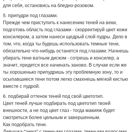
для себя, остановись на бледно-розовом.
5. припудри под глазами.
Прежде чем приступить к нанесению теней на веки,
подготовь область под глазами - скорректируй цвет кожи
консилером, а затем нанеси щедрый слой пудры. Дело в
том, что, когда ты будешь использовать темные тени,
обязательно что-нибудь останется под глазами. Начнешь
убирать тени ватным диском - сотрешь и консилер, а
значит, придется все начинать заново. В случае если же
ты хорошенько припудришь эту проблемную зону, то и
осыпавшиеся тени потом легко смахнешь мягкой кистью
вместе с пудрой.
6. подбирай оттенок теней под свой цветотип.
Цвет теней лучше подбирать под цветотип твоей
внешности, а не под цвет глаз - тогда макияж будет
смотреться более цельным и завершенным.
Как подобрать тени.
Девушка-"зима" с темными глазами, темными волосами