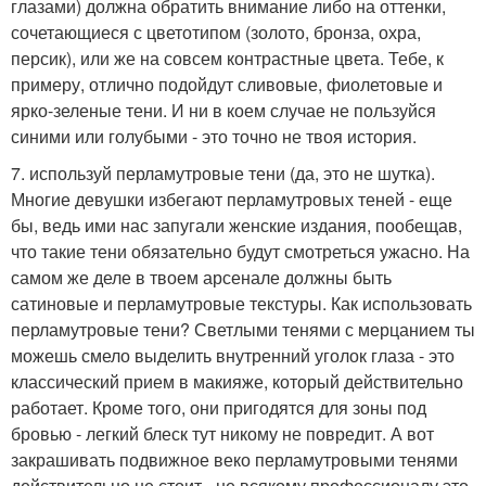
глазами) должна обратить внимание либо на оттенки,
сочетающиеся с цветотипом (золото, бронза, охра,
персик), или же на совсем контрастные цвета. Тебе, к
примеру, отлично подойдут сливовые, фиолетовые и
ярко-зеленые тени. И ни в коем случае не пользуйся
синими или голубыми - это точно не твоя история.
7. используй перламутровые тени (да, это не шутка).
Многие девушки избегают перламутровых теней - еще
бы, ведь ими нас запугали женские издания, пообещав,
что такие тени обязательно будут смотреться ужасно. На
самом же деле в твоем арсенале должны быть
сатиновые и перламутровые текстуры. Как использовать
перламутровые тени? Светлыми тенями с мерцанием ты
можешь смело выделить внутренний уголок глаза - это
классический прием в макияже, который действительно
работает. Кроме того, они пригодятся для зоны под
бровью - легкий блеск тут никому не повредит. А вот
закрашивать подвижное веко перламутровыми тенями
действительно не стоит - не всякому профессионалу это