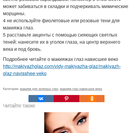
может забиваться в складки и подчеркивать мимические
морщины.
4 не используйте фиолетовые или розовые тени для
макияжа глаз.
5 расставьте акценты с помощью сияющих светлых
теней: нанесите их в уголок глаза, на центр верхнего
века и под бровь.
Подробнее читайте о макияжах глаз нависшее веко
http://makiyazhglaz.com/vidy-makiyazha-glaz/makiyazh-
glaz-navisshee-veko
Категории:
макияж для зеленых глаз
,
макияж глаз нависшее веко
Читайте также