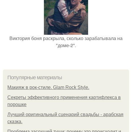
Виктория боня раскрыла, сколько зарабатывала на
"доме-2".
Популярные материалы
Макияж в рок-стиле. Glam Rock Style.
Секреты эффективного применения картифлекса в
порошке
Лучший оригинальный сценарий свадьбы - арабская
сказка.
Проблема засохшей туши: почему это происходит и