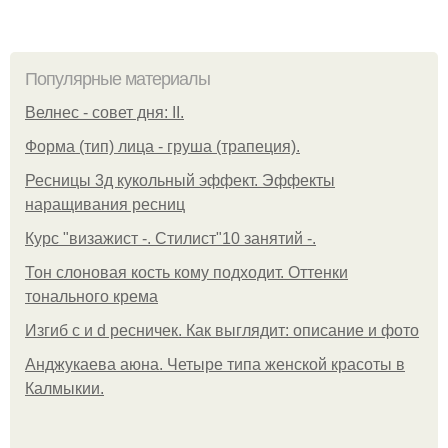
Популярные материалы
Велнес - совет дня: II.
Форма (тип) лица - груша (трапеция).
Ресницы 3д кукольный эффект. Эффекты
наращивания ресниц
Курс "визажист -. Стилист"10 занятий -.
Тон слоновая кость кому подходит. Оттенки
тонального крема
Изгиб c и d ресничек. Как выглядит: описание и фото
Анджукаева аюна. Четыре типа женской красоты в
Калмыкии.