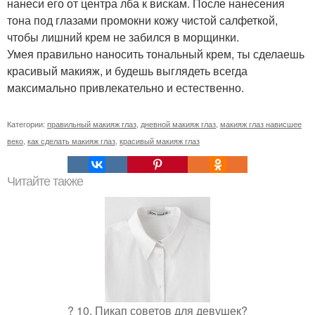
нанеси его от центра лба к вискам. После нанесения
тона под глазами промокни кожу чистой салфеткой,
чтобы лишний крем не забился в морщинки.
Умея правильно наносить тональный крем, ты сделаешь
красивый макияж, и будешь выглядеть всегда
максимально привлекательно и естественно.
Категории:
правильный макияж глаз
,
дневной макияж глаз
,
макияж глаз нависшее
веко
,
как сделать макияж глаз
,
красивый макияж глаз
Читайте также
? 10. Пикап советов для девушек?