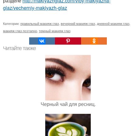
разделе
http://makiyazhglaz.com/vidy-makiyazha-
glaz/vecherniy-makiyazh-glaz
Категории:
правильный макияж глаз
,
вечерний макияж глаз
,
дневной макияж глаз
,
макияж глаз поэтапно
,
темный макияж глаз
Читайте также
Черный чай для ресниц.