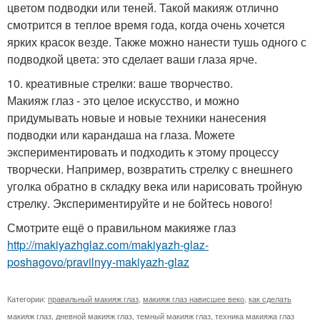
цветом подводки или теней. Такой макияж отлично
смотрится в теплое время года, когда очень хочется
ярких красок везде. Также можно нанести тушь одного с
подводкой цвета: это сделает ваши глаза ярче.
10. креативные стрелки: ваше творчество.
Макияж глаз - это целое искусство, и можно
придумывать новые и новые техники нанесения
подводки или карандаша на глаза. Можете
экспериментировать и подходить к этому процессу
творчески. Например, возвратить стрелку с внешнего
уголка обратно в складку века или нарисовать тройную
стрелку. Экспериментируйте и не бойтесь нового!
Смотрите ещё о правильном макияже глаз
http://makiyazhglaz.com/makiyazh-glaz-
poshagovo/pravilnyy-makiyazh-glaz
Категории:
правильный макияж глаз
,
макияж глаз нависшее веко
,
как сделать
макияж глаз
,
дневной макияж глаз
,
темный макияж глаз
,
техника макияжа глаз