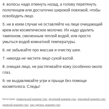
4. волосы надо откинуть назад, а голову перетянуть
полотенцем или достаточно широкой повязкой, чтобы
освободить лицо.
5. ни в коем случае не оставляйте на лице очищающий
крем или косметическое молочко. Их надо удалить
тампоном, смоченным теплой водой, или просто
умыться водой комнатной температуры.
6. не забывайте про массаж и очистку шеи.
7. никогда не чистите лицо сухой ватой.
8. очищая лицо, не растягивайте кожу (особенно около
глаз.
9. не выдавливайте угри и прыщи без помощи
косметолога. Следы!
Категории:
правильный макияж глаз
,
вечерний макияж глаз
,
красивый макияж глаз
,
дневной макияж глаз
,
как сделать макияж глаз