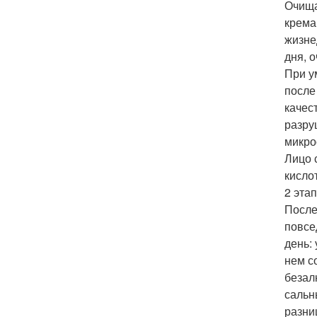
Очища
крема
жизне
дня, 
При у
после
качес
разру
микро
Лицо 
кисло
2 этап
После
повсе
день:
нем с
безал
сальн
разни