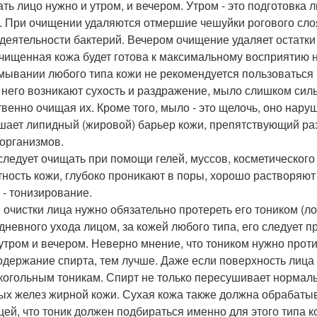
ть лицо нужно и утром, и вечером. Утром - это подготовка 
. При очищении удаляются отмершие чешуйки рогового слоя
деятельности бактерий. Вечером очищение удаляет остатки 
очищенная кожа будет готова к максимальному восприятию н
мывании любого типа кожи не рекомендуется пользоваться 
 него возникают сухость и раздражение, мыло слишком сил
твенно очищая их. Кроме того, мыло - это щелочь, оно нар
шает липидный (жировой) барьер кожи, препятствующий р
организмов.
следует очищать при помощи гелей, муссов, косметическог
тность кожи, глубоко проникают в поры, хорошо растворяют
 - тонизирование.
 очистки лица нужно обязательно протереть его тоником (
дневного ухода лицом, за кожей любого типа, его следует 
 утром и вечером. Неверно мнение, что тоником нужно проти
одержание спирта, тем лучше. Даже если поверхность лица 
когольным тоникам. Спирт не только пересушивает нормальн
ых желез жирной кожи. Сухая кожа также должна обрабатыв
цей, что тоник должен подбираться именно для этого типа к