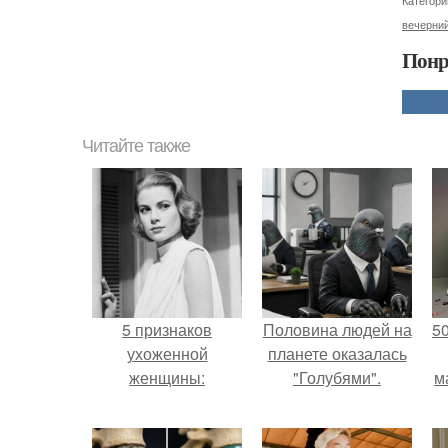
Категори
вечерний
Понр
Читайте также
5 признаков
Половина людей на
5
ухоженной
планете оказалась
женщины:
"Голубями".
м