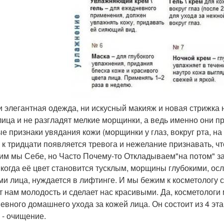
ни элегантная одежда, ни искусный макияж и новая стрижка
лица и не разгладят мелкие морщинки, а ведь именно они 
е признаки увядания кожи (морщинки у глаз, вокруг рта, н
 к тридцати появляется тревога и нежелание признавать, что
им мы Себе, но Часто Почему-то Откладываем"на потом" за
, когда её цвет становится тусклым, морщины глубокими, осл
ми лица, нуждается в лифтинге. И мы бежим к косметологу с 
т нам молодость и сделает нас красивыми. Да, косметологи 
евного домашнего ухода за кожей лица. Он состоит из 4 эта
 - очищение.