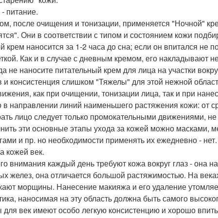
 - питание.
ом, после очищения и тонизации, применяется "Ночной" кр
ятся". Они в соответствии с типом и состоянием кожи подби
й крем наносится за 1-2 часа до сна; если он впитался не п
ткой. Как и в случае с дневным кремом, его накладывают не 
да не наносите питательный крем для лица на участки вокр
в и консистенция слишком "Тяжелы" для этой нежной област
вижения, как при очищении, тонизации лица, так и при нан
о в направлении линий наименьшего растяжения кожи: от с
ать лицо следует только промокательными движениями, не 
нить эти основные этапы ухода за кожей можно масками, м
гами и пр. но необходимости применять их ежедневно - нет.
а кожей век.
го внимания каждый день требуют кожа вокруг глаз - она на
ых желез, она отличается большой растяжимостью. На веках
кают морщины. Нанесение макияжа и его удаление утомляет
тика, наносимая на эту область должна быть самого высоког
 для век имеют особо легкую консистенцию и хорошо впиты