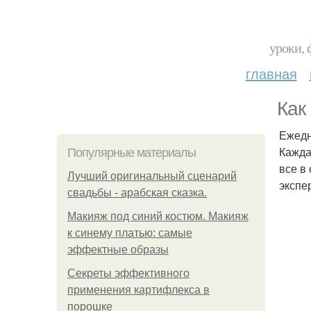
уроки, 
главная
Как
Ежедн
Кажда
Популярные материалы
все в
Лучший оригинальный сценарий
экспе
свадьбы - арабская сказка.
Макияж под синий костюм. Макияж
к синему платью: самые
эффектные образы
Секреты эффективного
применения картифлекса в
порошке