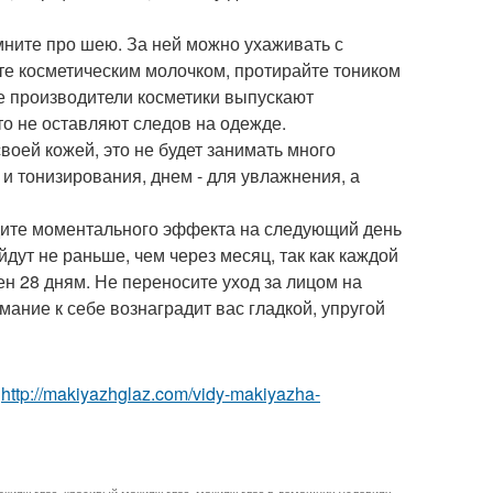
мните про шею. За ней можно ухаживать с
те косметическим молочком, протирайте тоником
е производители косметики выпускают
то не оставляют следов на одежде.
воей кожей, это не будет занимать много
 и тонизирования, днем - для увлажнения, а
ждите моментального эффекта на следующий день
ут не раньше, чем через месяц, так как каждой
н 28 дням. Не переносите уход за лицом на
ание к себе вознаградит вас гладкой, упругой
о
http://makiyazhglaz.com/vidy-makiyazha-