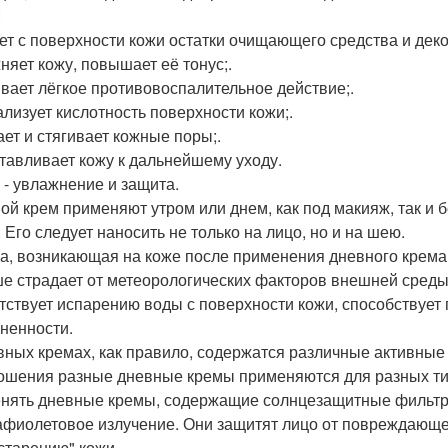
:
ет с поверхности кожи остатки очищающего средства и деко
няет кожу, повышает её тонус;.
вает лёгкое противовоспалительное действие;.
лизует кислотность поверхности кожи;.
ет и стягивает кожные поры;.
тавливает кожу к дальнейшему уходу.
п - увлажнение и защита.
ой крем применяют утром или днем, как под макияж, так и б
 Его следует наносить не только на лицо, но и на шею.
а, возникающая на коже после применения дневного крема
е страдает от метеорологических факторов внешней среды, 
тствует испарению воды с поверхности кожи, способствует
ненности.
вных кремах, как правило, содержатся различные активные
ошения разные дневные кремы применяются для разных тип
нять дневные кремы, содержащие солнцезащитные фильтр
афиолетовое излучение. Они защитят лицо от повреждающе
старению" кожи.