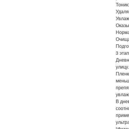
Тоник
Удаля
Увлаж
Оказы
Норма
Очища
Подго
3 эта
Дневн
улицу.
Пленк
меньш
препя
увлаж
В дне
соотн
приме
ультр
"Фото