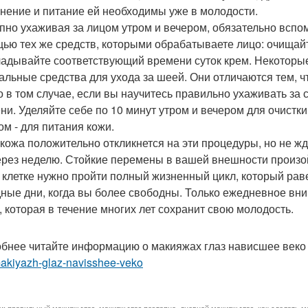
нение и питание ей необходимы уже в молодости.
пно ухаживая за лицом утром и вечером, обязательно вспо
ью тех же средств, которыми обрабатываете лицо: очищай
ладывайте соответствующий времени суток крем. Некоторы
альные средства для ухода за шеей. Они отличаются тем, ч
о в том случае, если вы научитесь правильно ухаживать за с
ни. Уделяйте себе по 10 минут утром и вечером для очистки
ом - для питания кожи.
кожа положительно откликнется на эти процедуры, но не 
ерез неделю. Стойкие перемены в вашей внешности произойд
 клетке нужно пройти полный жизненный цикл, который раве
ные дни, когда вы более свободны. Только ежедневное вним
, которая в течение многих лет сохранит свою молодость.
бнее читайте информацию о макияжах глаз нависшее век
makiyazh-glaz-navisshee-veko