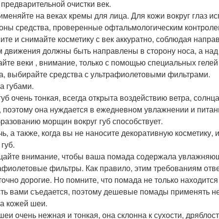
 предварительной очистки век.
именяйте на веках кремы для лица. Для кожи вокруг глаз и
зоны средства, проверенные офтальмологическим контроле
ите и снимайте косметику с век аккуратно, соблюдая напр
м движения должны быть направлены в сторону носа, а над г
йте веки , внимание, только с помощью специальных гелей 
а, выбирайте средства с ультрафиолетовыми фильтрами.
а губами.
губ очень тонкая, всегда открыта воздействию ветра, солнца
, поэтому она нуждается в ежедневном увлажнении и пита
бразованию морщин вокруг губ способствует.
чь, а также, когда вы не наносите декоративную косметику,
губ.
айте внимание, чтобы ваша помада содержала увлажняющ
афиолетовые фильтры. Как правило, этим требованиям отв
точно дорогие. Но помните, что помада не только находится
сть вами съедается, поэтому дешевые помады применять не
за кожей шеи.
шеи очень нежная и тонкая, она склонна к сухости, дрябло