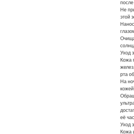
после
Не пр
этой 
Нанос
глазо
Очища
солнц
Уход з
Кожа 
желез
рта о
На но
кожей 
Обращ
ультр
доста
её ча
Уход 
Кожа 