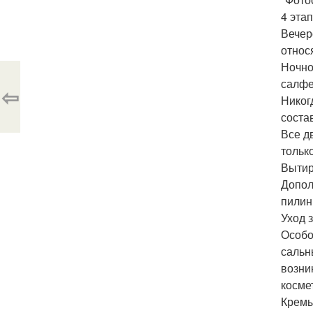
4 этап
Вечер
относ
Ночно
салфе
⇦
Никог
соста
Все д
тольк
Вытир
Допол
пилин
Уход з
Особо
сальн
возни
косме
Кремы