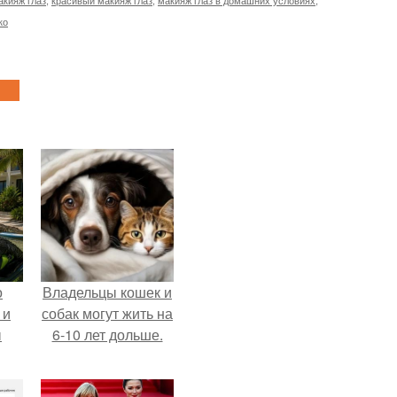
акияж глаз
,
красивый макияж глаз
,
макияж глаз в домашних условиях
,
ко
о
Владельцы кошек и
 и
собак могут жить на
ы
6-10 лет дольше.