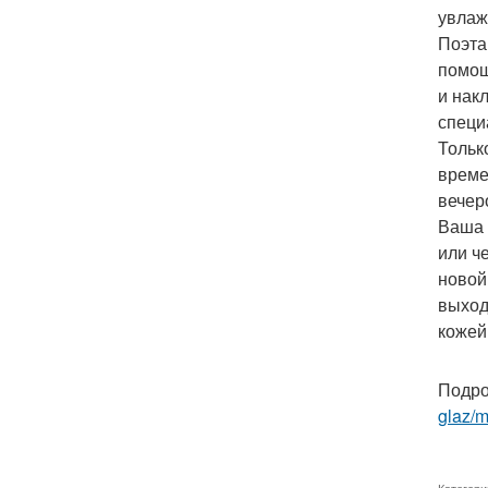
увлаж
Поэта
помощ
и нак
специ
Тольк
време
вечер
Ваша 
или ч
новой
выход
кожей
Подро
glaz/