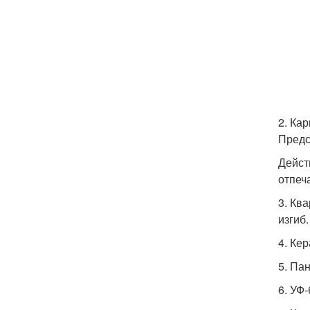
2. Ка
Предс
Дейст
отпеч
3. Кв
изгиб
4. Ке
5. Па
6. УФ