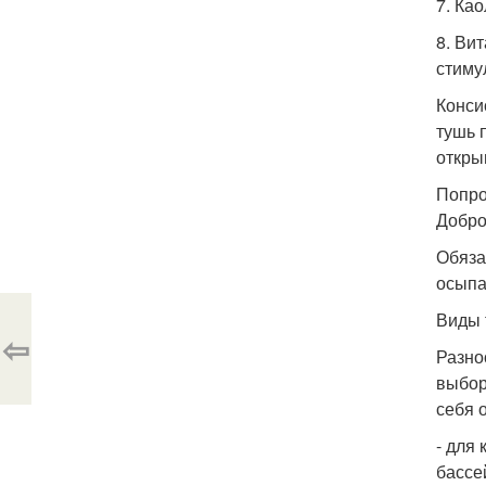
7. Ка
8. Ви
стиму
Конси
тушь 
откры
Попро
Добро
Обяза
осыпа
Виды 
⇦
Разно
выбор
себя 
- для
бассей