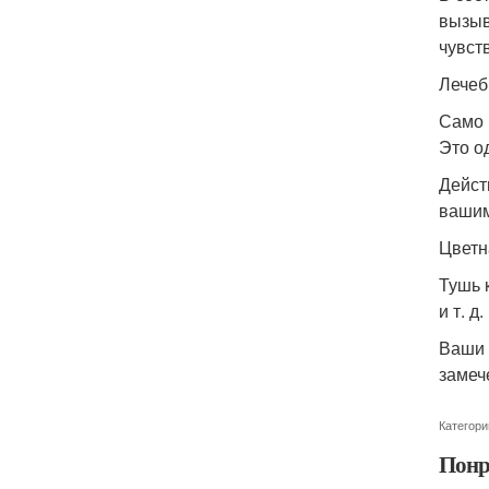
вызыв
чувст
Лечеб
Само 
Это о
Дейст
вашим
Цветн
Тушь 
и т. 
Ваши 
замеч
Категори
Понр