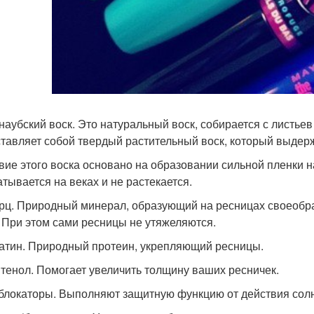
рнаубский воск. Это натуральный воск, собирается с листь
тавляет собой твердый растительный воск, который выдер
вие этого воска основано на образовании сильной пленки на
атывается на веках и не растекается.
арц. Природный минерал, образующий на ресницах своеоб
. При этом сами ресницы не утяжеляются.
ратин. Природный протеин, укрепляющий ресницы.
нтенол. Помогает увеличить толщину ваших ресничек.
-блокаторы. Выполняют защитную функцию от действия сол