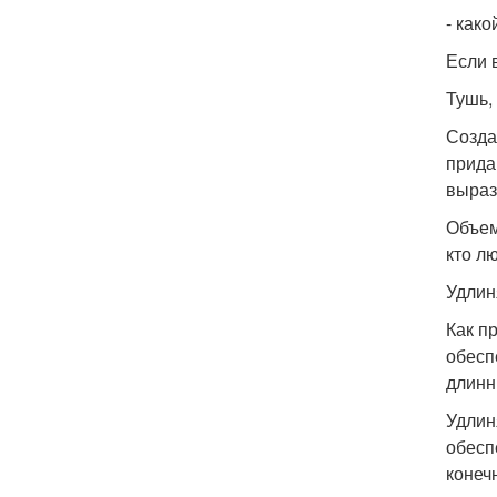
- како
Если 
Тушь,
Созда
прида
выраз
Объем
кто л
Удлин
Как п
обесп
длинн
Удлин
обесп
конеч