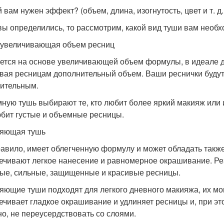
й вам нужен эффект? (объем, длина, изогнутость, цвет и т. д. 
вы определились, то рассмотрим, какой вид туши вам необх
 увеличивающая объем ресниц
ется на основе увеличивающей объем формулы, в идеале д
вая ресницам дополнительный объем. Ваши реснички будут 
ительным.
ную тушь выбирают те, кто любит более яркий макияж или и
юбит густые и объемные ресницы.
яющая тушь
равило, имеет облегченную формулу и может обладать такж
ечивают легкое нанесение и равномерное окрашивание. Рез
ые, сильные, защищенные и красивые ресницы.
яющие туши подходят для легкого дневного макияжа, их мо
ечивает гладкое окрашивание и удлиняет ресницы и, при это
но, не переусердствовать со слоями.