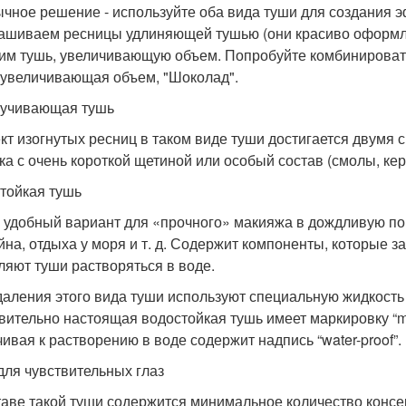
чное решение - используйте оба вида туши для создания э
ашиваем ресницы удлиняющей тушью (они красиво оформляют
им тушь, увеличивающую объем. Попробуйте комбинировать
 увеличивающая объем, "Шоколад".
учивающая тушь
т изогнутых ресниц в таком виде туши достигается двумя с
ка с очень короткой щетиной или особый состав (смолы, ке
тойкая тушь
 удобный вариант для «прочного» макияжа в дождливую пог
йна, отдыха у моря и т. д. Содержит компоненты, которые з
ляют туши растворяться в воде.
даления этого вида туши используют специальную жидкость
вительно настоящая водостойкая тушь имеет маркировку “moi
чивая к растворению в воде содержит надпись “water-proof”.
для чувствительных глаз
таве такой туши содержится минимальное количество консе