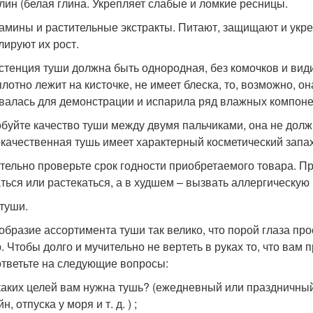
олин (белая глина. Укрепляет слабые и ломкие ресницы.
тамины и растительные экстракты. Питают, защищают и ук
лируют их рост.
стенция туши должна быть однородная, без комочков и види
плотно лежит на кисточке, не имеет блеска, то, возможно, о
валась для демонстрации и испарила ряд влажных компонен
буйте качество туши между двумя пальчиками, она не должн
качественная тушь имеет характерный косметический запах
тельно проверьте срок годности приобретаемого товара. П
ться или растекаться, а в худшем – вызвать аллергическую
туши.
образие ассортимента туши так велико, что порой глаза пр
. Чтобы долго и мучительно не вертеть в руках то, что вам
ответьте на следующие вопросы:
 каких целей вам нужна тушь? (ежедневный или праздничный
н, отпуска у моря и т. д. ) ;