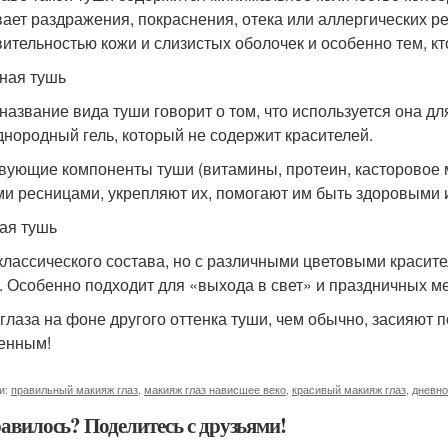
ает раздражения, покраснения, отека или аллергических ре
вительностью кожи и слизистых оболочек и особенно тем, к
ная тушь
название вида туши говорит о том, что используется она дл
днородный гель, который не содержит красителей.
вующие компоненты туши (витамины, протеин, касторовое м
и ресницами, укрепляют их, помогают им быть здоровыми 
ая тушь
классического состава, но с различными цветовыми красит
д. . Особенно подходит для «выхода в свет» и праздничных м
глаза на фоне другого оттенка туши, чем обычно, засияют п
енным!
и:
правильный макияж глаз
,
макияж глаз нависшее веко
,
красивый макияж глаз
,
дневно
авилось? Поделитесь с друзьями!