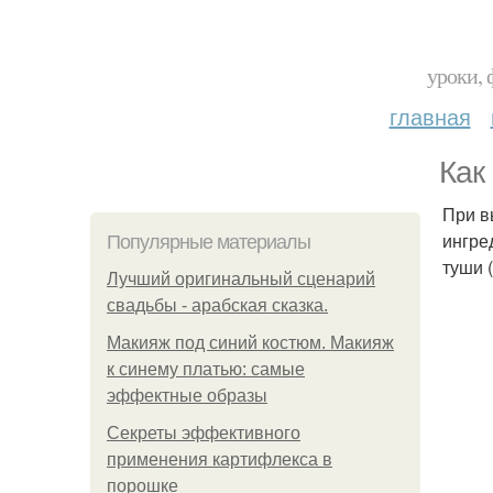
уроки, 
главная
Как
При в
ингре
Популярные материалы
туши 
Лучший оригинальный сценарий
свадьбы - арабская сказка.
Макияж под синий костюм. Макияж
к синему платью: самые
эффектные образы
Секреты эффективного
применения картифлекса в
порошке