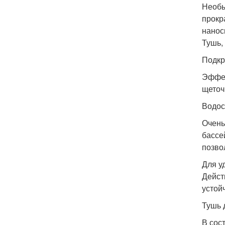
Необы
прокр
нанос
Тушь,
Подкр
Эффек
щеточ
Водос
Очень
бассе
позво
Для у
Дейст
устой
Тушь 
В сос